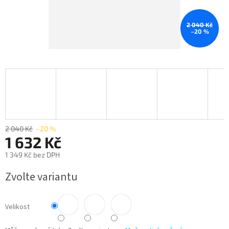
2 040 Kč
–20 %
2 040 Kč
–20 %
1 632 Kč
1 349 Kč bez DPH
Měrná
Zvolte variantu
cena:
Velikost