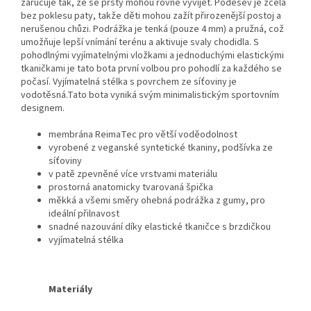
zaručuje tak, že se prsty mohou rovně vyvíjet. Podešev je zcela
bez poklesu paty, takže děti mohou zažít přirozenější postoj a
nerušenou chůzi. Podrážka je tenká (pouze 4 mm) a pružná, což
umožňuje lepší vnímání terénu a aktivuje svaly chodidla. S
pohodlnými vyjímatelnými vložkami a jednoduchými elastickými
tkaničkami je tato bota první volbou pro pohodlí za každého se
počasí. Vyjímatelná stélka s povrchem ze síťoviny je
vodotěsná.Tato bota vyniká svým minimalistickým sportovním
designem.
membrána
ReimaTec pro větší voděodolnost
vyrobené z veganské syntetické tkaniny, podšívka ze
síťoviny
v patě zpevněné více vrstvami materiálu
prostorná anatomicky tvarovaná špička
měkká a všemi směry ohebná podrážka z gumy, pro
ideální přilnavost
snadné nazouvání díky elastické tkaničce s brzdičkou
vyjímatelná stélka
Materiály