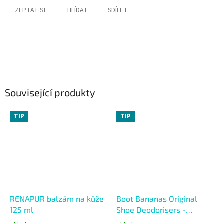
ZEPTAT SE
HLÍDAT
SDÍLET
Související produkty
TIP
TIP
RENAPUR balzám na kůže
Boot Bananas Original
125 ml
Shoe Deodorisers -
Vysoušeč a deodorant do