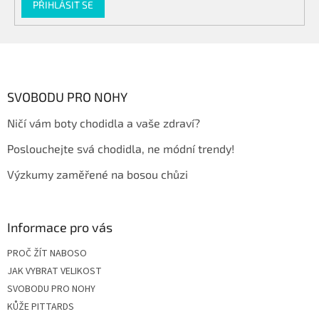
PŘIHLÁSIT SE
Z
á
p
a
SVOBODU PRO NOHY
t
Ničí vám boty chodidla a vaše zdraví?
í
Poslouchejte svá chodidla, ne módní trendy!
Výzkumy zaměřené na bosou chůzi
Informace pro vás
PROČ ŽÍT NABOSO
JAK VYBRAT VELIKOST
SVOBODU PRO NOHY
KŮŽE PITTARDS