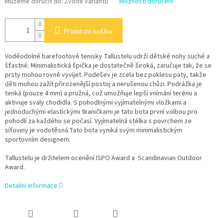
Můžeme doručit do:
Zvolte variantu
Možnosti doručení
Přidat do košíku
Voděodolné barefootové tenisky Tallustelu udrží dětské nohy suché a
šťastné. Minimalistická špička je dostatečně široká, zaručuje tak, že se
prsty mohou rovně vyvíjet. Podešev je zcela bez poklesu paty, takže
děti mohou zažít přirozenější postoj a nerušenou chůzi. Podrážka je
tenká (pouze 4 mm) a pružná, což umožňuje lepší vnímání terénu a
aktivuje svaly chodidla. S pohodlnými vyjímatelnými vložkami a
jednoduchými elastickými tkaničkami je tato bota první volbou pro
pohodlí za každého se počasí. Vyjímatelná stélka s povrchem ze
síťoviny je vodotěsná.Tato bota vyniká svým minimalistickým
sportovním designem.
Tallustelu je držitelem ocenění
ISPO Award a Scandinavian Outdoor
Award.
Detailní informace