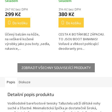
Skladem
Skladem
Průměrné
Průměrné
bot
hodnocení
hodnocení
247 Kč bez DPH
314 Kč bez DPH
produktu
produktu
299 Kč
380 Kč
je
je
4,7
4,3
Do košíku
Do košíku
z
z
5
5
Účinný balzám na kůže,
CESTA K BOTÁM BEZ ZÁPACHU.
hvězdiček.
hvězdiček.
na veškeré kožené
TO JSOU BOOT BANANAS!
výrobky jako jsou boty ,sedla,
Voňavé a vlhkost pohlcující
rukavice,...
deodoranty pro...
ZOBRAZIT VŠECHNY SOUVISEJÍCÍ PRODUKTY
Popis
Diskuze
Detailní popis produktu
Voděodolné barefootové tenisky Tallustelu udrží dětské nohy
suché a šťastné. Minimalistická špička je dostatečně široká,