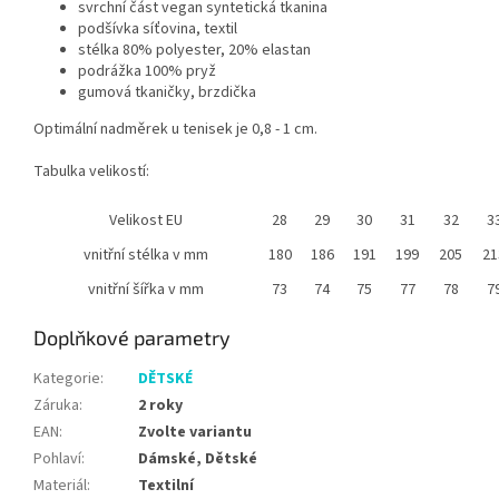
svrchní část vegan syntetická tkanina
podšívka síťovina, textil
stélka 8
0% polyester, 20% elastan
podrážka 100% pryž
gumová tkaničky, brzdička
Optimální nadměrek
u tenisek j
e 0,8 - 1 cm.
Tabulka velikostí:
Velikost EU
28
29
30
31
32
3
vnitřní stélka v mm
180
186
191
199
205
21
vnitřní šířka v mm
73
74
75
77
78
7
Doplňkové parametry
Kategorie
:
DĚTSKÉ
Záruka
:
2 roky
EAN
:
Zvolte variantu
Pohlaví
:
Dámské, Dětské
Materiál
:
Textilní