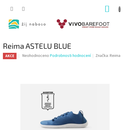
Přejít
NÁKUP
na
obsah
KOŠÍK
Reima ASTELU BLUE
Průměrné
Neohodnoceno
Podrobnosti hodnocení
Značka:
Reima
AKCE
hodnocení
produktu
je
0,0
z
5
hvězdiček.