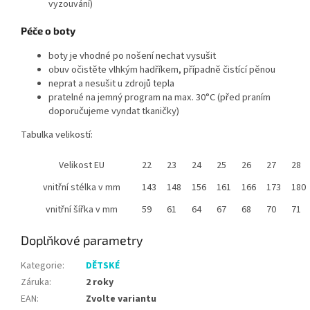
vyzouvání)
Péče o boty
boty je vhodné po nošení nechat vysušit
obuv očistěte vlhkým hadříkem, případně čistící pěnou
neprat a nesušit u zdrojů tepla
pratelné na jemný program na max. 30°C (před praním
doporučujeme vyndat tkaničky)
Tabulka velikostí:
Velikost EU
22
23
24
25
26
27
28
vnitřní stélka v mm
143
148
156
161
166
173
180
vnitřní šířka v mm
59
61
64
67
68
70
71
Doplňkové parametry
Kategorie
:
DĚTSKÉ
Záruka
:
2 roky
EAN
:
Zvolte variantu