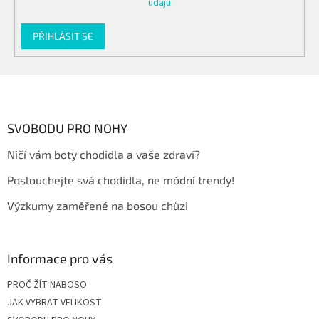
údajů
PŘIHLÁSIT SE
Z
á
p
a
SVOBODU PRO NOHY
t
Ničí vám boty chodidla a vaše zdraví?
í
Poslouchejte svá chodidla, ne módní trendy!
Výzkumy zaměřené na bosou chůzi
Informace pro vás
PROČ ŽÍT NABOSO
JAK VYBRAT VELIKOST