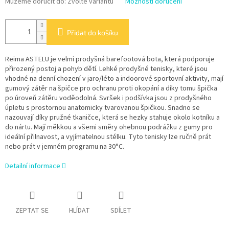
Můžeme doručit do:
Zvolte variantu
Možnosti doručení
Přidat do košíku
Reima ASTELU je velmi prodyšná barefootová bota, která podporuje
přirozený postoj a pohyb dětí.
Lehké prodyšné tenisky, které jsou
vhodné na denní chození v jaro/léto a indoorové sportovní aktivity, mají
gumový zátěr na špičce pro ochranu proti okopání a díky tomu špička
po úroveň zátěru voděodolná. Svršek i podšívka jsou z prodyšného
úpletu s prostornou anatomicky tvarovanou špičkou. Snadno se
nazouvají díky pružné tkaničce, která se hezky stahuje okolo kotníku a
do nártu. Mají měkkou a všemi směry ohebnou podrážku z gumy pro
ideální přilnavost, a vyjímatelnou stélku. Tyto tenisky lze ručně prát
nebo prát v jemném programu na 30°C.
Detailní informace
ZEPTAT SE
HLÍDAT
SDÍLET