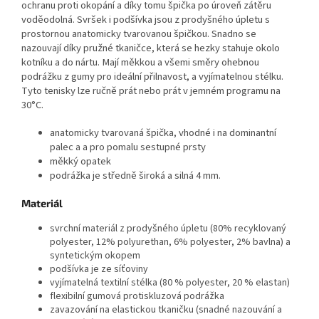
ochranu proti okopání a díky tomu špička po úroveň zátěru
voděodolná. Svršek i podšívka jsou z prodyšného úpletu s
prostornou anatomicky tvarovanou špičkou. Snadno se
nazouvají díky pružné tkaničce, která se hezky stahuje okolo
kotníku a do nártu. Mají měkkou a všemi směry ohebnou
podrážku z gumy pro ideální přilnavost, a vyjímatelnou stélku.
Tyto tenisky lze ručně prát nebo prát v jemném programu na
30°C.
anatomicky tvarovaná špička, vhodné i na dominantní
palec a a pro pomalu sestupné prsty
měkký opatek
podrážka je středně široká a silná 4 mm.
Materiál
svrchní materiál z prodyšného úpletu (
80% recyklovaný
polyester, 12% polyurethan, 6% polyester, 2% bavlna) a
syntetickým okopem
podšívka je ze síťoviny
vyjímatelná textilní
stélka (80 % polyester, 20 % elastan)
flexibilní gumová protiskluzová podrážka
zavazování na elastickou tkaničku (snadné nazouvání a