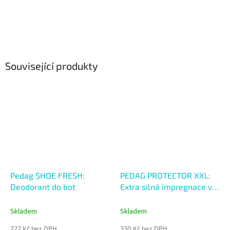
Související produkty
Pedag SHOE FRESH:
PEDAG PROTECTOR XXL:
Deodorant do bot
Extra silná impregnace ve
spreji 400ml
Skladem
Skladem
222 Kč bez DPH
330 Kč bez DPH