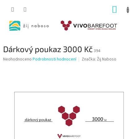
Přejít
NÁKUP
na
obsah
KOŠÍK
Dárkový poukaz 3000 Kč
394
Průměrné
Neohodnoceno
Podrobnosti hodnocení
Značka:
Žij Naboso
hodnocení
produktu
je
0,0
z
5
hvězdiček.