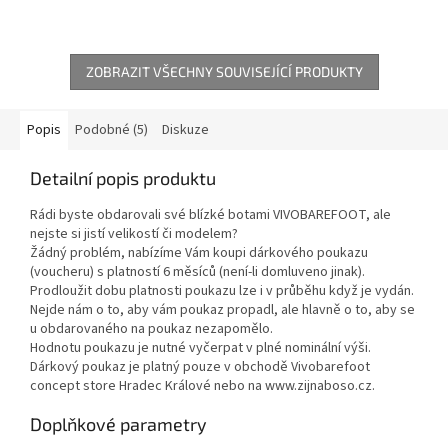
ZOBRAZIT VŠECHNY SOUVISEJÍCÍ PRODUKTY
Popis
Podobné (5)
Diskuze
Detailní popis produktu
Rádi byste obdarovali své blízké botami VIVOBAREFOOT, ale
nejste si jistí velikostí či modelem?
Žádný problém, nabízíme Vám koupi dárkového poukazu
(voucheru) s platností 6 měsíců (není-li domluveno jinak).
Prodloužit dobu platnosti poukazu lze i v průběhu když je vydán.
Nejde nám o to, aby vám poukaz propadl, ale hlavně o to, aby se
u obdarovaného na poukaz nezapomělo.
Hodnotu poukazu je nutné vyčerpat v plné nominální výši.
Dárkový poukaz je platný pouze v obchodě Vivobarefoot
concept store Hradec Králové nebo na www.zijnaboso.cz.
Doplňkové parametry