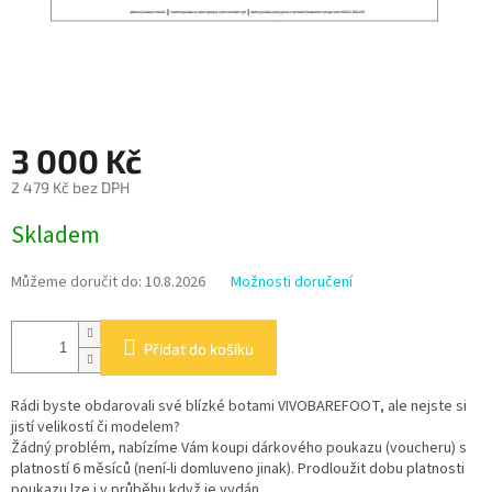
3 000 Kč
2 479 Kč bez DPH
Měrná
Skladem
cena:
Můžeme doručit do:
10.8.2026
Možnosti doručení
Přidat do košíku
Rádi byste obdarovali své blízké botami VIVOBAREFOOT, ale nejste si
jistí velikostí či modelem?
Žádný problém, nabízíme Vám koupi dárkového poukazu (voucheru) s
platností 6 měsíců (není-li domluveno jinak). Prodloužit dobu platnosti
poukazu lze i v průběhu když je vydán.