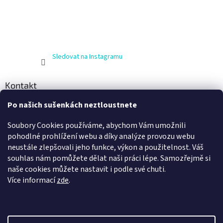
Sledovat na Instagramu
Kontakt
Po našich sušenkách neztloustnete
info
@
zijnaboso.cz
+420 608 881 484
Soubory Cookies používáme, abychom Vám umožnili
Vivobarefoot Hradec Králové
pohodlné prohlížení webu a díky analýze provozu webu
neustále zlepšovali jeho funkce, výkon a použitelnost. Váš
vivobarefoot_hk
souhlas nám pomůžete dělat naši práci lépe. Samozřejmě si
naše cookies můžete nastavit i podle své chuti.
Více informací
zde
.