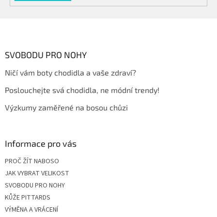
Z
á
p
a
SVOBODU PRO NOHY
t
Ničí vám boty chodidla a vaše zdraví?
í
Poslouchejte svá chodidla, ne módní trendy!
Výzkumy zaměřené na bosou chůzi
Informace pro vás
PROČ ŽÍT NABOSO
JAK VYBRAT VELIKOST
SVOBODU PRO NOHY
KŮŽE PITTARDS
VÝMĚNA A VRÁCENÍ