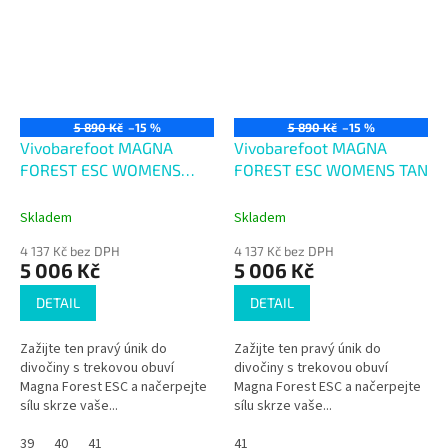
5 890 Kč
–15 %
5 890 Kč
–15 %
Vivobarefoot MAGNA
Vivobarefoot MAGNA
FOREST ESC WOMENS
FOREST ESC WOMENS TAN
OBSIDIAN/LIME
Skladem
Skladem
4 137 Kč bez DPH
4 137 Kč bez DPH
5 006 Kč
5 006 Kč
DETAIL
DETAIL
Zažijte ten pravý únik do
Zažijte ten pravý únik do
divočiny s trekovou obuví
divočiny s trekovou obuví
Magna Forest ESC a načerpejte
Magna Forest ESC a načerpejte
sílu skrze vaše...
sílu skrze vaše...
39
40
41
41