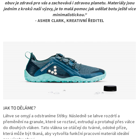
obuv je zdravá pro vás a zachovává i zdravou planetu. Materiály jsou
jedním z kroků naší výzvy, je to malá pomoc jak udělat botu ještě více
minimalistickou.“
- ASHER CLARK, KREATIVNÍ ŘEDITEL
JAK TO DĚLÁME?
Láhve se omyjí a odstraníme štítky. Následně se lahve rozdrtí a
přeměnění na granule, které se roztaví, extrudují a protahují přes válce
do dlouhých vláken. Tato vlákna se otáčejí do tvárné, odolné příze,
která může být tkaná, aby vytvořila funkční pracovní materiál ideální