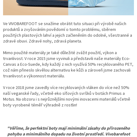
Ve VIVOBAREFOOT se snažíme obrátit tuto situaci při výrobě našich
produktů a zvyšováním povědomí o tomto problému, sběrem
použitých plastových lahví a jejich začleněním do odolné, všestranné a
zdravé obuvi. Zdravé nohy, zdravá planeta.
Mimo použité materiály je také důležité zvážit použití, výkon a
trvanlivost. V roce 2015 jsme vyvinuli a představili naše materiály Eco-
Canvas a Eco-Suede, kdy každý z nich využívá 50% recyklovaného PET,
což nám přineslo skvělou alternativu ke kůži a zároveň jsme zachovali
trvanlivost a výkonnost materiálu.
V roce 2018 jsme zavedly více recyklovaných vláken do více než 50%
naší veganské řady, včetně eko síťových svršků v botách Primus a
Motus. Na obzoru i s nejrůznějšími novými inovacemi materiálů včetně
boty vyrobené téměř výhradně z rostlin!
"Věříme, že perfektní boty mají minimální zásahy do přirozeného
pohybu a minimálního dopadu na životní prostředí. Vivobarefoot