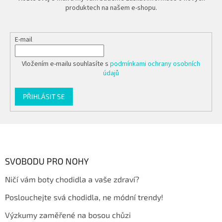
produktech na našem e-shopu.
E-mail
Vložením e-mailu souhlasíte s
podmínkami ochrany osobních
údajů
PŘIHLÁSIT SE
Z
á
p
a
SVOBODU PRO NOHY
t
Ničí vám boty chodidla a vaše zdraví?
í
Poslouchejte svá chodidla, ne módní trendy!
Výzkumy zaměřené na bosou chůzi