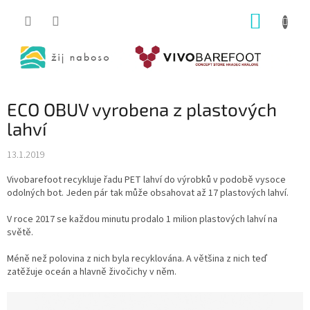
Přejít
NÁKUP
na
obsah
KOŠÍK
ECO OBUV vyrobena z plastových
lahví
13.1.2019
Vivobarefoot recykluje řadu PET lahví do výrobků v podobě vysoce
odolných bot. Jeden pár tak může obsahovat až 17 plastových lahví.
V roce 2017 se každou minutu prodalo 1 milion plastových lahví na
světě.
Méně než polovina z nich byla recyklována. A většina z nich teď
zatěžuje oceán a hlavně živočichy v něm.