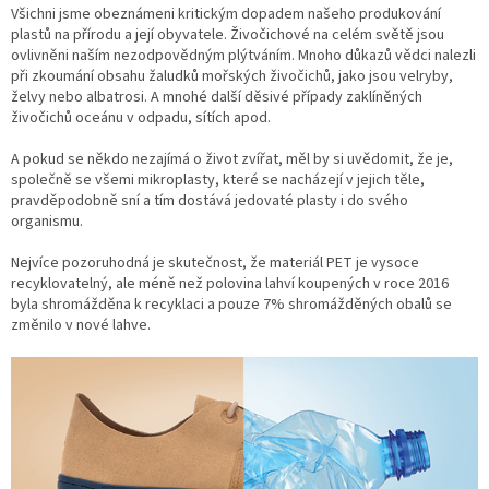
Všichni jsme obeznámeni kritickým dopadem našeho produkování
plastů na přírodu a její obyvatele. Živočichové na celém světě jsou
ovlivněni naším nezodpovědným plýtváním. Mnoho důkazů vědci nalezli
při zkoumání obsahu žaludků mořských živočichů, jako jsou velryby,
želvy nebo albatrosi. A mnohé další děsivé případy zaklíněných
živočichů oceánu v odpadu, sítích apod.
A pokud se někdo nezajímá o život zvířat, měl by si uvědomit, že je,
společně se všemi mikroplasty, které se nacházejí v jejich těle,
pravděpodobně sní a tím dostává jedovaté plasty i do svého
organismu.
Nejvíce pozoruhodná je skutečnost, že materiál PET je vysoce
recyklovatelný, ale méně než polovina lahví koupených v roce 2016
byla shromážděna k recyklaci a pouze 7% shromážděných obalů se
změnilo v nové lahve.