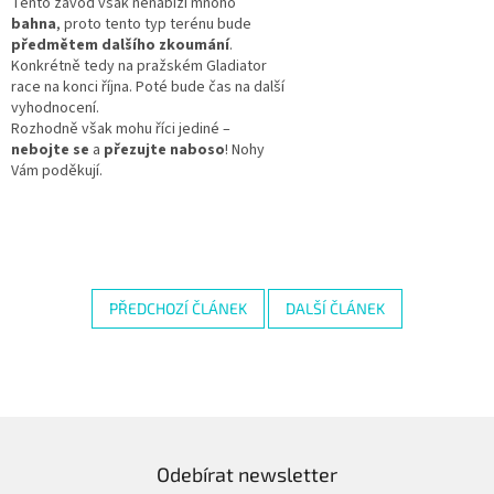
Tento závod však nenabízí mnoho
bahna
, proto tento typ terénu bude
předmětem dalšího zkoumání
.
Konkrétně tedy na pražském Gladiator
race na konci října. Poté bude čas na další
vyhodnocení.
Rozhodně však mohu říci jediné –
nebojte se
a
přezujte naboso
! Nohy
Vám poděkují.
PŘEDCHOZÍ ČLÁNEK
DALŠÍ ČLÁNEK
Odebírat newsletter