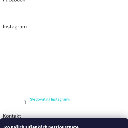
Instagram
Sledovat na Instagramu
Kontakt
Po našich sušenkách neztloustnete
info
@
zijnaboso.cz