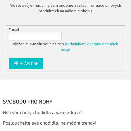
Vložte svůj e-mail a my vám budeme zasílat informace o nových
produktech na našem e-shopu.
E-mail
Vložením e-mailu souhlasíte s
podmínkami ochrany osobních
údajů
PŘIHLÁSIT SE
Z
á
p
a
SVOBODU PRO NOHY
t
Ničí vám boty chodidla a vaše zdraví?
í
Poslouchejte svá chodidla, ne módní trendy!