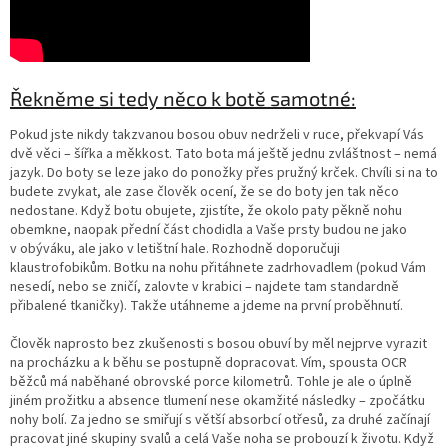
Řekněme si tedy něco k botě samotné:
Pokud jste nikdy takzvanou bosou obuv nedrželi v ruce, překvapí Vás
dvě věci – šířka a měkkost. Tato bota má ještě jednu zvláštnost – nemá
jazyk. Do boty se leze jako do ponožky přes pružný krček. Chvíli si na to
budete zvykat, ale zase člověk ocení, že se do boty jen tak něco
nedostane. Když botu obujete, zjistíte, že okolo paty pěkně nohu
obemkne, naopak přední část chodidla a Vaše prsty budou ne jako
v obýváku, ale jako v letištní hale. Rozhodně doporučuji
klaustrofobikům. Botku na nohu přitáhnete zadrhovadlem (pokud Vám
nesedí, nebo se zničí, zalovte v krabici – najdete tam standardně
přibalené tkaničky). Takže utáhneme a jdeme na první proběhnutí.
Člověk naprosto bez zkušenosti s bosou obuví by měl nejprve vyrazit
na procházku a k běhu se postupně dopracovat. Vím, spousta OCR
běžců má naběhané obrovské porce kilometrů. Tohle je ale o úplně
jiném prožitku a absence tlumení nese okamžité následky – zpočátku
nohy bolí. Za jedno se smiřují s větší absorbcí otřesů, za druhé začínají
pracovat jiné skupiny svalů a celá Vaše noha se probouzí k životu. Když