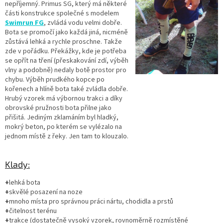
nepříjemný. Primus SG, který má některé
části konstrukce společné s modelem
Swimrun FG
, zvládá vodu velmi dobře.
Bota se promočí jako každá jiná, nicméně
zůstává lehká a rychle proschne. Takže
zde v pořádku. Překážky, kde je potřeba
se opřít na tření (přeskakování zdí, výběh
vlny a podobně) nedaly botě prostor pro
chybu. Výběh prudkého kopce po
kořenech a hlíně bota také zvládla dobře.
Hrubý vzorek má výbornou trakci a díky
obrovské pružnosti bota přilne jako
přišitá. Jediným zklamáním byl hladký,
mokrý beton, po kterém se vylézalo na
jednom místě z řeky. Jen tam to klouzalo.
Klady:
+
lehká bota
+
skvělé posazení na noze
+
mnoho místa pro správnou práci nártu, chodidla a prstů
+
čitelnost terénu
+
trakce (dostatečně vysoký vzorek, rovnoměrně rozmístěné