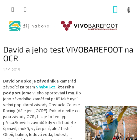
Přejít
NÁKUP
na
obsah
KOŠÍK
David a jeho test VIVOBAREFOOT na
OCR
13.9.2019
David Snopko
je
závodník
a kamarád
závodící
za
team
Shybuj.cz
,
kterého
podporujeme
v jeho sportování
i my
. Do
jeho závodního zaměření patří také nyní
velmi populármí závody Obstacle Course
Racing (dále jen
„
OCR
“)
. Pokud nevíte co
jsou závody OCR, tak je to ten typ
překážkových závodů kdy v cíli budete
špinaví, mokří, vyčerpaní, ale šťastní.
Oheň, bahno, ledová voda, bolest,