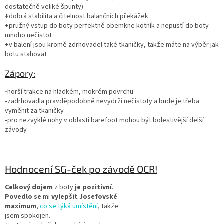
dostatečně veliké špunty)
+
dobrá stabilita a čitelnost balančních překážek
+
pružný vstup do boty perfektně obemkne kotník a nepustí do boty
mnoho nečistot
+
v balení jsou kromě zdrhovadel také tkaničky, takže máte na výběr jak
botu stahovat
Zápory:
-
horší trakce na hladkém, mokrém povrchu
-
zadrhovadla pravděpodobně nevydrží nečistoty a bude je třeba
vyměnit za tkaničky
-
pro nezvyklé nohy v oblasti barefoot mohou být bolestivější delší
závody
Hodnocení SG-ček po závodě OCR!
Celkový dojem
z boty
je pozitivní
.
Povedlo se
mi
vylepšit Josefovské
maximum
,
co se týká umístění
, takže
jsem spokojen.