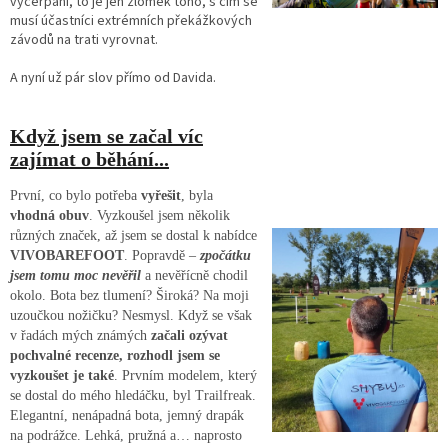
vyčerpání, to je jen zlomek toho, s čím se
musí účastníci extrémních překážkových
závodů na trati vyrovnat.
A nyní už pár slov přímo od Davida.
Když jsem se začal víc
zajímat o běhání...
První, co bylo potřeba
vyřešit
, byla
vhodná obuv
. Vyzkoušel jsem několik
různých značek, až jsem se dostal k nabídce
VIVOBAREFOOT
. Popravdě –
zpočátku
jsem tomu moc nevěřil
a nevěřícně chodil
okolo. Bota bez tlumení? Široká? Na moji
uzoučkou nožičku? Nesmysl. Když se však
v řadách mých známých
začali ozývat
pochvalné recenze, rozhodl jsem se
vyzkoušet je také
. Prvním modelem, který
se dostal do mého hledáčku, byl Trailfreak.
Elegantní, nenápadná bota, jemný drapák
na podrážce. Lehká, pružná a… naprosto