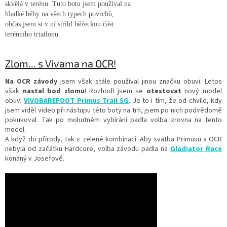
skvělá v terénu. Tuto botu jsem používal na
hladké běhy na všech typech povrchů,
občas jsem si v ní střihl běžeckou část
terénního triatlonu.
Zlom... s Vivama na OCR!
Na OCR závody
jsem však stále používal jinou značku obuvi. Letos
však
nastal bod zlomu
! Rozhodl jsem se
otestovat
nový model
obuvi
VIVOBAREFOOT Primus Trail SG
. Je to i tím, že od chvíle, kdy
jsem viděl video při nástupu této boty na trh, jsem po nich podvědomě
pokukoval. Tak po mohutném vybírání padla volba zrovna na tento
model.
A když do přírody, tak v zelené kombinaci. Aby svatba Primusu a OCR
nebyla od začátku Hardcore, volba závodu padla na
Gladiator Race
konaný v Josefově.