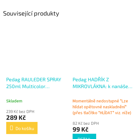
Související produkty
Pedag RAULEDER SPRAY
Pedag HADŘÍK Z
250ml Multicolor
MIKROVLÁKNA: k nanášení
Vyživující sprej s
produktů a leštění
impregnací
Skladem
Momentálně nedostupné "Lze
hlídat opětovné naskladnění"
239 Kč bez DPH
(přes tlačítko "HLÍDAT" viz. níže)
289 Kč
82 Kč bez DPH
99 Kč
Do košíku