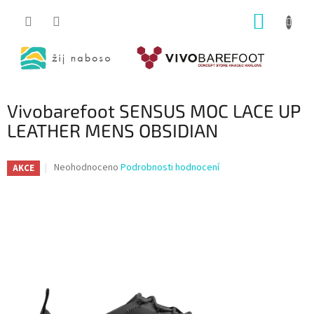
Přejít
NÁKUP
na
obsah
KOŠÍK
Vivobarefoot SENSUS MOC LACE UP
LEATHER MENS OBSIDIAN
Průměrné
Neohodnoceno
Podrobnosti hodnocení
AKCE
hodnocení
produktu
je
0,0
z
5
hvězdiček.