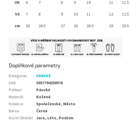
UK
6
7
8
9
10
11
11.5
US
7
8
9
10
11
12
12.5
cm
26
26.5
27
28
28.5
29
29.5
Doplňkové parametry
Kategorie
:
PÁNSKÉ
EAN
:
5057794258976
Pohlaví
:
Pánské
Materiál
:
Kožené
Kolekce
:
Společenské, Město
Barva
:
Černá
Roční Období
:
Jaro, Léto, Podzim