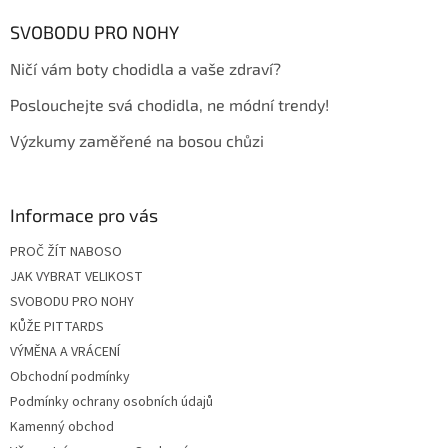
p
a
SVOBODU PRO NOHY
t
Ničí vám boty chodidla a vaše zdraví?
í
Poslouchejte svá chodidla, ne módní trendy!
Výzkumy zaměřené na bosou chůzi
Informace pro vás
PROČ ŽÍT NABOSO
JAK VYBRAT VELIKOST
SVOBODU PRO NOHY
KŮŽE PITTARDS
VÝMĚNA A VRÁCENÍ
Obchodní podmínky
Podmínky ochrany osobních údajů
Kamenný obchod