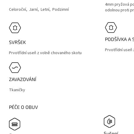
4mm pryžová po
Celoroční, Jarní, Letní, Podzimní
odolnou proti p
PODŠÍVKA A 
SVRŠEK
Prvotřídní useň
Prvotřídní useň z volně chovaného skotu
ZAVAZOVÁNÍ
Tkaničky
PÉČE O OBUV
Sušení