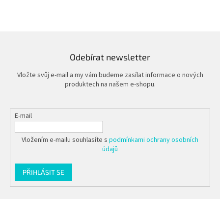
Odebírat newsletter
Vložte svůj e-mail a my vám budeme zasílat informace o nových
produktech na našem e-shopu.
E-mail
Vložením e-mailu souhlasíte s
podmínkami ochrany osobních
údajů
PŘIHLÁSIT SE
Z
á