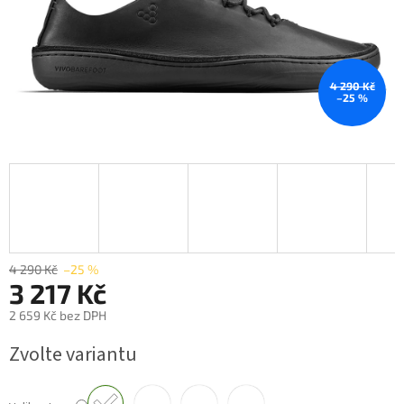
4 290 Kč
–25 %
4 290 Kč
–25 %
3 217 Kč
2 659 Kč bez DPH
Měrná
Zvolte variantu
cena: