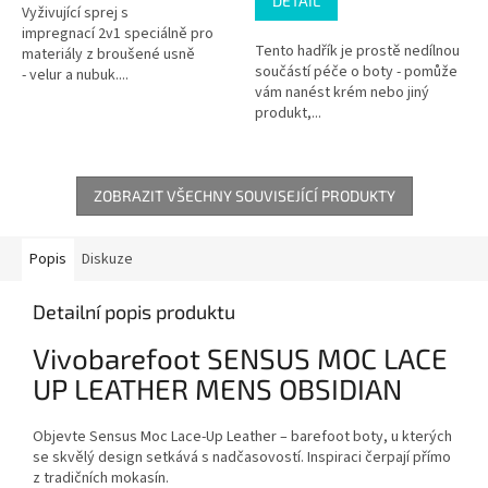
DETAIL
Vyživující sprej s
impregnací 2v1 speciálně pro
Tento hadřík je prostě nedílnou
materiály z broušené usně
součástí péče o boty - pomůže
- velur a nubuk....
vám nanést krém nebo jiný
produkt,...
ZOBRAZIT VŠECHNY SOUVISEJÍCÍ PRODUKTY
Popis
Diskuze
Detailní popis produktu
Vivobarefoot SENSUS MOC LACE
UP LEATHER MENS OBSIDIAN
Objevte Sensus Moc Lace-Up Leather – barefoot boty, u kterých
se skvělý design setkává s nadčasovostí. Inspiraci čerpají přímo
z tradičních mokasín.