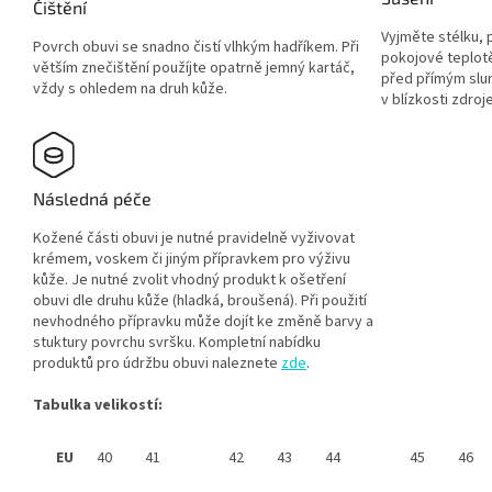
Čištění
Vyjměte stélku, 
Povrch obuvi se snadno čistí vlhkým hadříkem. Při
pokojové teplotě
větším znečištění použíjte opatrně jemný kartáč,
před přímým slu
vždy s ohledem na druh kůže.
v blízkosti zdroje
Následná péče
Kožené části obuvi je nutné pravidelně vyživovat
krémem, voskem či jiným přípravkem pro výživu
kůže. Je nutné zvolit vhodný produkt k ošetření
obuvi dle druhu kůže (hladká, broušená). Při použití
nevhodného přípravku může dojít ke změně barvy a
stuktury povrchu svršku. Kompletní nabídku
produktů pro údržbu obuvi naleznete
zde
.
Tabulka velikostí:
EU
40
41
42
43
44
45
46