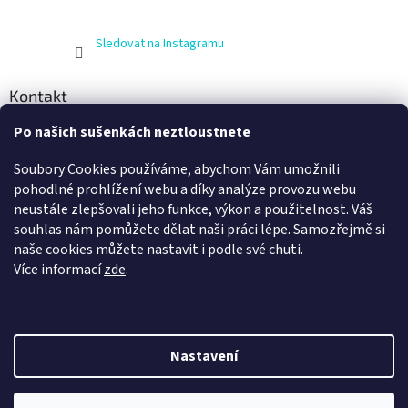
Sledovat na Instagramu
Kontakt
Po našich sušenkách neztloustnete
info
@
zijnaboso.cz
+420 608 881 484
Soubory Cookies používáme, abychom Vám umožnili
Vivobarefoot Hradec Králové
pohodlné prohlížení webu a díky analýze provozu webu
neustále zlepšovali jeho funkce, výkon a použitelnost. Váš
vivobarefoot_hk
souhlas nám pomůžete dělat naši práci lépe. Samozřejmě si
naše cookies můžete nastavit i podle své chuti.
Více informací
zde
.
Nastavení
Vytvořil Shoptet
Nechte se odměnit za váš nákup. Věrní zákazníci jsou pro nás to