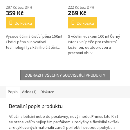
297 Kč bez DPH
222 Kč bez DPH
359 Kč
269 Kč
Do košíku
Do košíku
Vysoce účinná čistící pěna 150ml
S včelím voskem 100 ml Černý
Čisticí pěna s inovativní
Intenzivní péče pro robustní
technologií fyzikálního čištění...
koženou, outdoorovou a
pracovní obuv....
ZOBRAZIT VŠECHNY SOUVISEJÍCÍ PRODUKTY
Popis
Videa (1)
Diskuze
Detailní popis produktu
Ať už na běhání nebo do posilovny, nový model Primus Lite Knit
se stane vaším nejlepším parťákem. Prodyšný a flexibilní svršek
z recyklovaných materiálů zaručí perfektní svobodu pohybu a