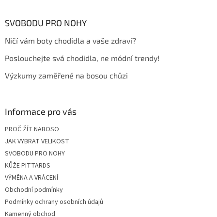
á
p
a
SVOBODU PRO NOHY
t
Ničí vám boty chodidla a vaše zdraví?
í
Poslouchejte svá chodidla, ne módní trendy!
Výzkumy zaměřené na bosou chůzi
Informace pro vás
PROČ ŽÍT NABOSO
JAK VYBRAT VELIKOST
SVOBODU PRO NOHY
KŮŽE PITTARDS
VÝMĚNA A VRÁCENÍ
Obchodní podmínky
Podmínky ochrany osobních údajů
Kamenný obchod