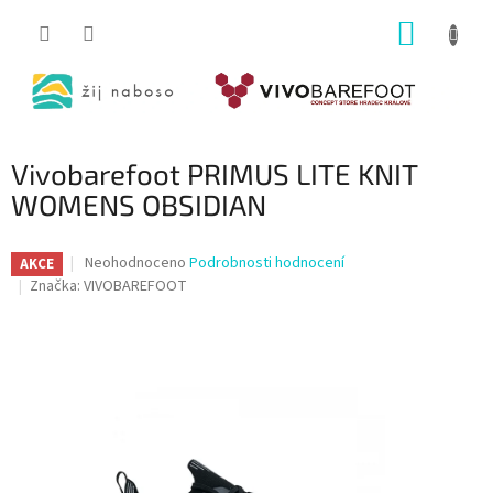
Přejít
NÁKUP
na
obsah
KOŠÍK
Vivobarefoot PRIMUS LITE KNIT
WOMENS OBSIDIAN
Průměrné
Neohodnoceno
Podrobnosti hodnocení
AKCE
hodnocení
Značka:
VIVOBAREFOOT
produktu
je
0,0
z
5
hvězdiček.