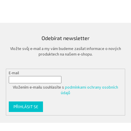
Odebírat newsletter
Vložte svůj e-mail a my vám budeme zasílat informace o nových
produktech na našem e-shopu.
E-mail
Vložením e-mailu souhlasíte s
podmínkami ochrany osobních
údajů
PŘIHLÁSIT SE
Z