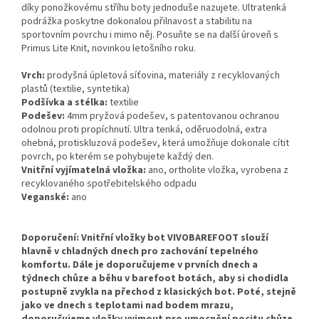
díky ponožkovému stříhu boty jednoduše nazujete. Ultratenká
podrážka poskytne dokonalou přilnavost a stabilitu na
sportovním povrchu i mimo něj. Posuňte se na další úroveň s
Primus Lite Knit, novinkou letošního roku.
Vrch:
prodyšná úpletová síťovina, materiály z recyklovaných
plastů (textilie, syntetika)
Podšívka a stélka:
textilie
Podešev:
4mm pryžová podešev, s patentovanou ochranou
odolnou proti propíchnutí. Ultra tenká, oděruodolná, extra
ohebná, protiskluzová podešev, která umožňuje dokonale cítit
povrch, po kterém se pohybujete každý den.
Vnitřní vyjímatelná vložka:
ano, ortholite vložka, vyrobena z
recyklovaného spotřebitelského odpadu
Veganské:
ano
Doporučení: Vnitřní vložky bot VIVOBAREFOOT slouží
hlavně v chladných dnech pro zachování tepelného
komfortu. Dále je doporučujeme v prvních dnech a
týdnech chůze a běhu v barefoot botách, aby si chodidla
postupně zvykla na přechod z klasických bot. Poté, stejně
jako ve dnech s teplotami nad bodem mrazu,
doporučujeme vložky vyjmout pro umocnění pocitu chůze