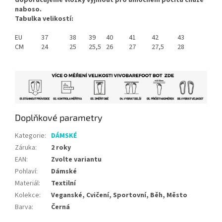
naboso.
Tabulka velikostí:
EU
37
38
39
40
41
42
43
CM
24
25
25,5
26
27
27,5
28
Doplňkové parametry
Kategorie
:
DÁMSKÉ
Záruka
:
2 roky
EAN
:
Zvolte variantu
Pohlaví
:
Dámské
Materiál
:
Textilní
Kolekce
:
Veganské, Cvičení, Sportovní, Běh, Město
Barva
:
Černá