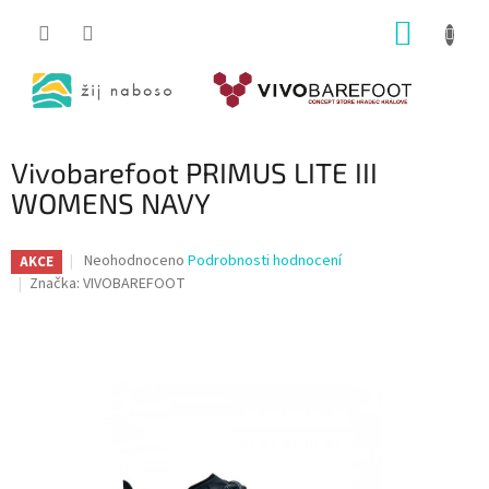
Přejít
NÁKUP
na
obsah
KOŠÍK
Vivobarefoot PRIMUS LITE III
WOMENS NAVY
Průměrné
Neohodnoceno
Podrobnosti hodnocení
AKCE
hodnocení
Značka:
VIVOBAREFOOT
produktu
je
0,0
z
5
hvězdiček.