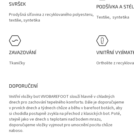
SVRŠEK
PODŠÍVKA A STÉ
Prodyšná síťovina z recyklovaného polyesteru,
Textilie,
syntetika
textilie, syntetika
ZAVAZOVÁNÍ
VNITŘNÍ VYJÍMA
Tkaničky
Ortholite z recyklo
DOPORUČENÍ
Vnitřní vložky bot VIVOBAREFOOT slouží hlavně v chladných
dnech pro zachování tepelného komfortu. Dále je doporučujeme
v prvních dnech a týdnech chůze a běhu v barefoot botách, aby
si chodidla postupně zvykla na přechod z klasických bot. Poté,
stejně jako ve dnech s teplotami nad bodem mrazu,
doporučujeme vložky vyjmout pro umocnění pocitu chůze
naboso.