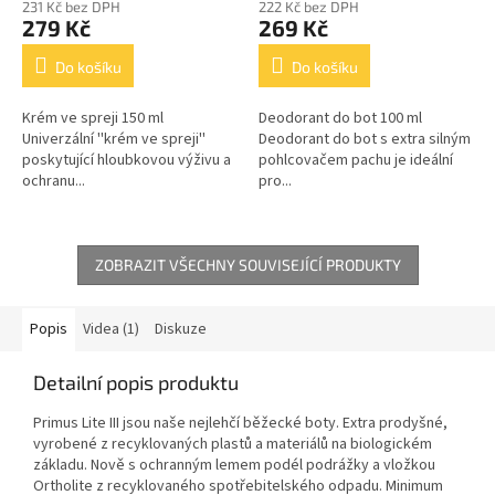
231 Kč bez DPH
222 Kč bez DPH
279 Kč
269 Kč
Do košíku
Do košíku
Krém ve spreji 150 ml
Deodorant do bot 100 ml
Univerzální ''krém ve spreji''
Deodorant do bot s extra silným
poskytující hloubkovou výživu a
pohlcovačem pachu je ideální
ochranu...
pro...
ZOBRAZIT VŠECHNY SOUVISEJÍCÍ PRODUKTY
Popis
Videa (1)
Diskuze
Detailní popis produktu
Primus Lite III jsou naše nejlehčí běžecké boty. Extra prodyšné,
vyrobené z recyklovaných plastů a materiálů na biologickém
základu. Nově s ochranným lemem podél podrážky a vložkou
Ortholite z recyklovaného spotřebitelského odpadu. Minimum