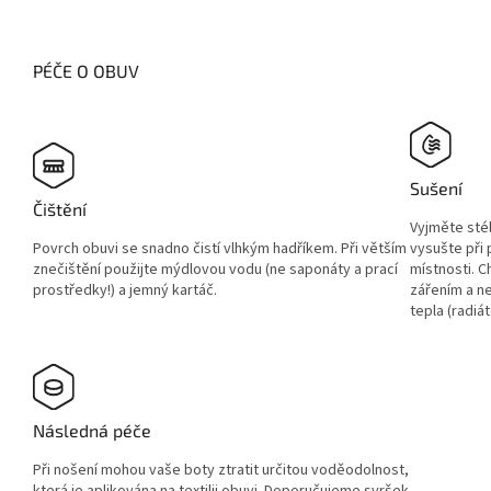
PÉČE O OBUV
Sušení
Čištění
Vyjměte sté
Povrch obuvi se snadno čistí vlhkým hadříkem. Při větším
vysušte při
znečištění použijte mýdlovou vodu (ne saponáty a prací
místnosti. 
prostředky!) a jemný kartáč.
zářením a ne
tepla (radiát
Následná péče
Při nošení mohou vaše boty ztratit určitou voděodolnost,
která je aplikována na textilii obuvi. Doporučujeme svršek