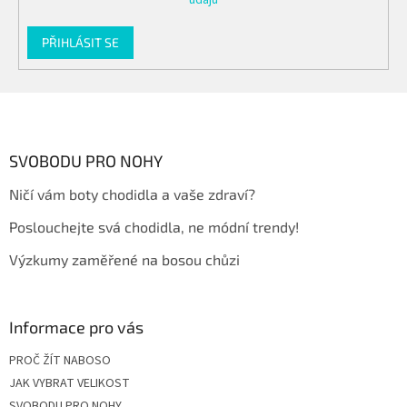
údajů
PŘIHLÁSIT SE
Z
á
p
a
SVOBODU PRO NOHY
t
Ničí vám boty chodidla a vaše zdraví?
í
Poslouchejte svá chodidla, ne módní trendy!
Výzkumy zaměřené na bosou chůzi
Informace pro vás
PROČ ŽÍT NABOSO
JAK VYBRAT VELIKOST
SVOBODU PRO NOHY