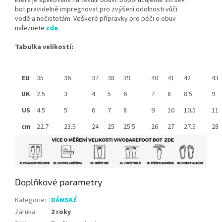
bot pravidelně impregnovat pro zvýšení odolnosti vůči
vodě a nečistotám. Veškeré přípravky pro péči o obuv
naleznete
zde
.
Tabulka velikostí:
EU
35
36
37
38
39
40
41
42
43
UK
2.5
3
4
5
6
7
8
8.5
9
US
4.5
5
6
7
8
9
10
10.5
11
cm
22.7
23.5
24
25
25.5
26
27
27.5
28
Doplňkové parametry
Kategorie
:
DÁMSKÉ
Záruka
:
2 roky