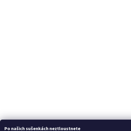
Po našich sušenkách neztloustnete