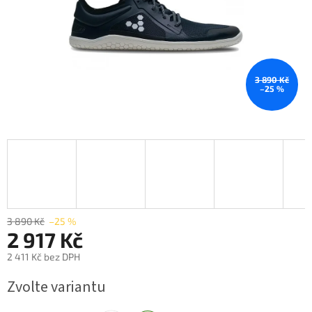
3 890 Kč
–25 %
3 890 Kč
–25 %
2 917 Kč
2 411 Kč bez DPH
Měrná
Zvolte variantu
cena: