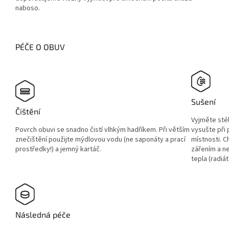
naboso.
PÉČE O OBUV
Sušení
Čištění
Vyjměte sté
Povrch obuvi se snadno čistí vlhkým hadříkem. Při větším
vysušte při
znečištění použijte mýdlovou vodu (ne saponáty a prací
místnosti. 
prostředky!) a jemný kartáč.
zářením a ne
tepla (radiát
Následná péče