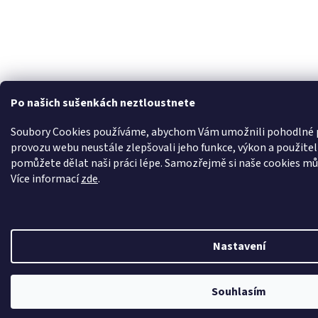
Po našich sušenkách neztloustnete
Soubory Cookies používáme, abychom Vám umožnili pohodlné pr
provozu webu neustále zlepšovali jeho funkce, výkon a použite
pomůžete dělat naši práci lépe. Samozřejmě si naše cookies může
Více informací
zde
.
Nastavení
Nechte se odměnit za váš nákup. Věrní zákazníci jsou pro nás to nejcennější, a 
Souhlasím
zákazníky, kteří se k nám vracejí.