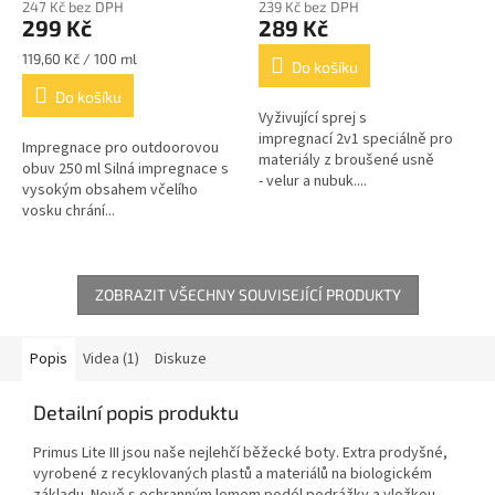
247 Kč bez DPH
239 Kč bez DPH
299 Kč
289 Kč
Měrná
119,60 Kč / 100 ml
Do košíku
cena:
Do košíku
Vyživující sprej s
impregnací 2v1 speciálně pro
Impregnace pro outdoorovou
materiály z broušené usně
obuv 250 ml Silná impregnace s
- velur a nubuk....
vysokým obsahem včelího
vosku chrání...
ZOBRAZIT VŠECHNY SOUVISEJÍCÍ PRODUKTY
Popis
Videa (1)
Diskuze
Detailní popis produktu
Primus Lite III jsou naše nejlehčí běžecké boty. Extra prodyšné,
vyrobené z recyklovaných plastů a materiálů na biologickém
základu. Nově s ochranným lemem podél podrážky a vložkou