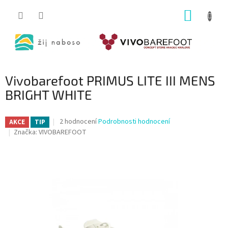
Přejít
NÁKUP
na
obsah
KOŠÍK
Vivobarefoot PRIMUS LITE III MENS
BRIGHT WHITE
Průměrné
2 hodnocení
Podrobnosti hodnocení
AKCE
TIP
hodnocení
Značka:
VIVOBAREFOOT
produktu
je
5,0
z
5
hvězdiček.