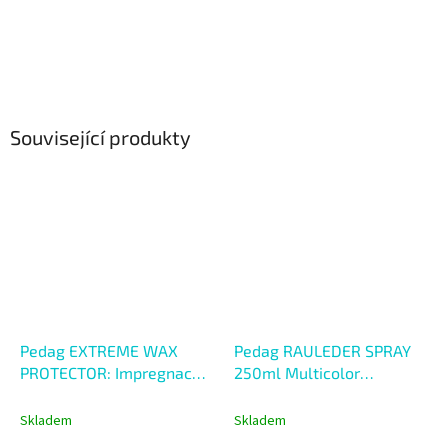
Související produkty
Pedag EXTREME WAX
Pedag RAULEDER SPRAY
PROTECTOR: Impregnace s
250ml Multicolor
včelím voskem
Vyživující sprej s
impregnací
Skladem
Skladem