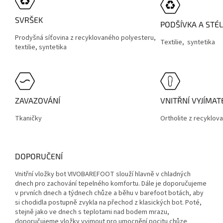
SVRŠEK
PODŠÍVKA A STÉ
Prodyšná síťovina z recyklovaného polyesteru,
Textilie,
syntetika
textilie, syntetika
ZAVAZOVÁNÍ
VNITŘNÍ VYJÍMA
Tkaničky
Ortholite z recyklo
DOPORUČENÍ
Vnitřní vložky bot VIVOBAREFOOT slouží hlavně v chladných
dnech pro zachování tepelného komfortu. Dále je doporučujeme
v prvních dnech a týdnech chůze a běhu v barefoot botách, aby
si chodidla postupně zvykla na přechod z klasických bot. Poté,
stejně jako ve dnech s teplotami nad bodem mrazu,
doporučujeme vložky vyjmout pro umocnění pocitu chůze