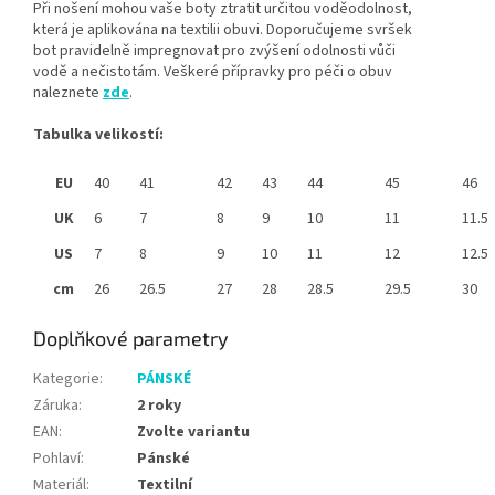
Při nošení mohou vaše boty ztratit určitou voděodolnost,
která je aplikována na textilii obuvi. Doporučujeme svršek
bot pravidelně impregnovat pro zvýšení odolnosti vůči
vodě a nečistotám. Veškeré přípravky pro péči o obuv
naleznete
zde
.
Tabulka velikostí:
EU
40
41
42
43
44
45
46
UK
6
7
8
9
10
11
11.5
US
7
8
9
10
11
12
12.5
cm
26
26.5
27
28
28.5
29.5
30
Doplňkové parametry
Kategorie
:
PÁNSKÉ
Záruka
:
2 roky
EAN
:
Zvolte variantu
Pohlaví
:
Pánské
Materiál
:
Textilní