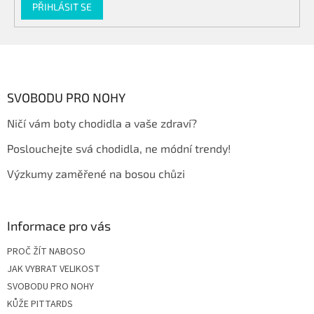
PŘIHLÁSIT SE
Z
á
p
a
SVOBODU PRO NOHY
t
Ničí vám boty chodidla a vaše zdraví?
í
Poslouchejte svá chodidla, ne módní trendy!
Výzkumy zaměřené na bosou chůzi
Informace pro vás
PROČ ŽÍT NABOSO
JAK VYBRAT VELIKOST
SVOBODU PRO NOHY
KŮŽE PITTARDS