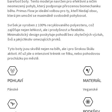
barefoot boty. Tento model je navržen pro efektivní a ničím
neomezený pohyb, který podporuje přirozenou biomechaniku
běhu. Primus Flow je ideální volbou pro ty, kteří hledají obuv,
která jim umožní se maximálně svobodně pohybovat.
Svršek je vyroben z 100% recyklovaného polyesteru, což
zajišťuje nejen lehkost, ale i prodyšnost a flexibilitu.
Minimalistický design poskytuje pohodlí bez zbytečných výztuh,
švů a jakýchkoliv omezujících prvků.
Tyto boty jsou skvělé nejen na běh, ale i pro širokou škálu
aktivit. Ať už jde o intenzivní trénink ve fitku, nebo pohodovou
procházku po městě.
POHLAVÍ
MATERIÁL
Pánské
Veganské
PODEŠEV