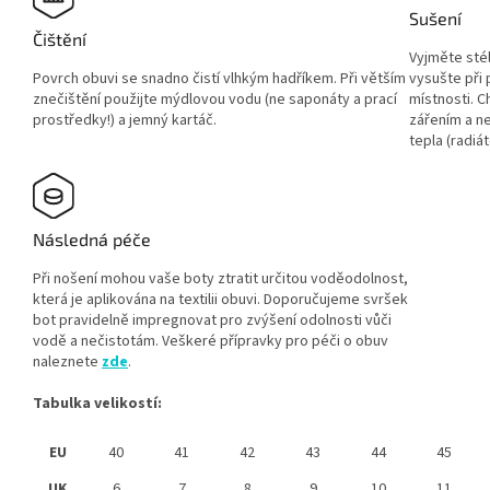
Sušení
Čištění
Vyjměte sté
Povrch obuvi se snadno čistí vlhkým hadříkem. Při větším
vysušte při
znečištění použijte mýdlovou vodu (ne saponáty a prací
místnosti. 
prostředky!) a jemný kartáč.
zářením a ne
tepla (radiát
Následná péče
Při nošení mohou vaše boty ztratit určitou voděodolnost,
která je aplikována na textilii obuvi. Doporučujeme svršek
bot pravidelně impregnovat pro zvýšení odolnosti vůči
vodě a nečistotám. Veškeré přípravky pro péči o obuv
naleznete
zde
.
Tabulka velikostí:
EU
40
41
42
43
44
45
UK
6
7
8
9
10
11