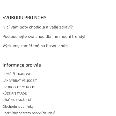
Z
á
p
a
SVOBODU PRO NOHY
t
Ničí vám boty chodidla a vaše zdraví?
í
Poslouchejte svá chodidla, ne módní trendy!
Výzkumy zaměřené na bosou chůzi
Informace pro vás
PROČ ŽÍT NABOSO
JAK VYBRAT VELIKOST
SVOBODU PRO NOHY
KŮŽE PITTARDS
VÝMĚNA A VRÁCENÍ
Obchodní podmínky
Podmínky ochrany osobních údajů