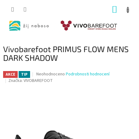
Přejít
NÁKUP
na
obsah
KOŠÍK
Vivobarefoot PRIMUS FLOW MENS
DARK SHADOW
Průměrné
Neohodnoceno
Podrobnosti hodnocení
AKCE
TIP
hodnocení
Značka:
VIVOBAREFOOT
produktu
je
0,0
z
5
hvězdiček.