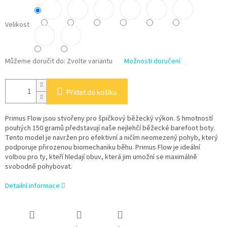
Velikost
Můžeme doručit do:
Zvolte variantu
Možnosti doručení
Přidat do košíku
Primus Flow jsou stvořeny pro špičkový běžecký výkon. S hmotností
pouhých 150 gramů představují naše nejlehčí běžecké barefoot boty.
Tento model je navržen pro efektivní a ničím neomezený pohyb, který
podporuje přirozenou biomechaniku běhu. Primus Flow je ideální
volbou pro ty, kteří hledají obuv, která jim umožní se maximálně
svobodně pohybovat.
Detailní informace