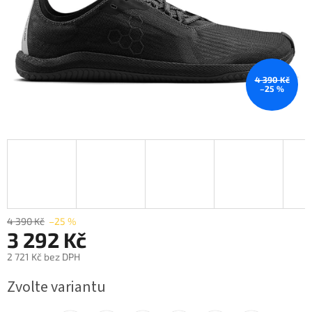
4 390 Kč
–25 %
4 390 Kč
–25 %
3 292 Kč
2 721 Kč bez DPH
Měrná
Zvolte variantu
cena: