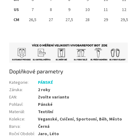
US
7
8
9
10
11
12
CM
26,5
27
27,5
28
29
29,5
Doplňkové parametry
Kategorie
:
PÁNSKÉ
Záruka
:
2 roky
EAN
:
Zvolte variantu
Pohlaví
:
Pánské
Materiál
:
Textilní
Kolekce
:
Veganské, Cvičení, Sportovní, Běh, Město
Barva
:
Černá
Roční Období
:
Jaro, Léto