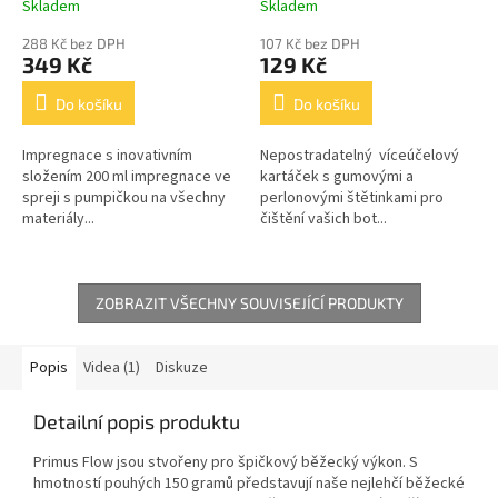
Skladem
Skladem
288 Kč bez DPH
107 Kč bez DPH
349 Kč
129 Kč
Do košíku
Do košíku
Impregnace s inovativním
Nepostradatelný víceúčelový
složením 200 ml impregnace ve
kartáček s gumovými a
spreji s pumpičkou na všechny
perlonovými štětinkami pro
materiály...
čištění vašich bot...
ZOBRAZIT VŠECHNY SOUVISEJÍCÍ PRODUKTY
Popis
Videa (1)
Diskuze
Detailní popis produktu
Primus Flow jsou stvořeny pro špičkový běžecký výkon. S
hmotností pouhých 150 gramů představují naše nejlehčí běžecké