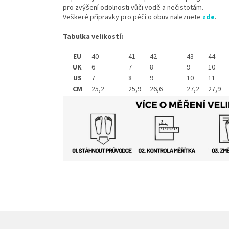
pro zvýšení odolnosti vůči vodě a nečistotám.
Veškeré přípravky pro péči o obuv naleznete
zde
.
Tabulka velikostí:
EU
40
41
42
43
44
UK
6
7
8
9
10
US
7
8
9
10
11
CM
25,2
25,9
26,6
27,2
27,9