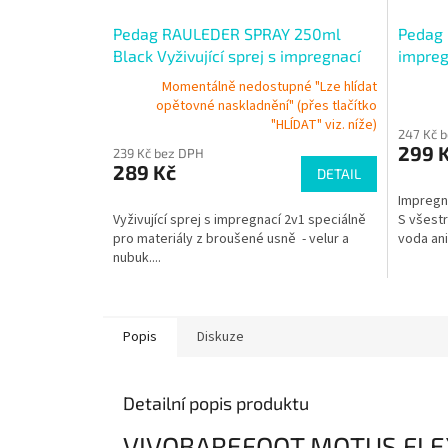
Pedag RAULEDER SPRAY 250ml
Pedag 
Black Vyživující sprej s impregnací
impreg
Momentálně nedostupné "Lze hlídat
opětovné naskladnění" (přes tlačítko
"HLÍDAT" viz. níže)
247 Kč 
299 
239 Kč bez DPH
289 Kč
DETAIL
Impregna
Vyživující sprej s impregnací 2v1 speciálně
S všest
pro materiály z broušené usně - velur a
voda ani.
nubuk....
Popis
Diskuze
Detailní popis produktu
VIVOBAREFOOT MOTUS FLE