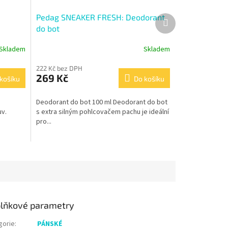
Pedag SNEAKER FRESH: Deodorant
Další
produkt
do bot
Skladem
Skladem
222 Kč bez DPH
269 Kč
košíku
Do košíku
Deodorant do bot 100 ml Deodorant do bot
uv.
s extra silným pohlcovačem pachu je ideální
pro...
lňkové parametry
gorie
:
PÁNSKÉ