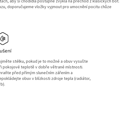
ách, aby si chodidla postupně zvykla na přechod z klasických bot.
razu, doporučujeme vložky vyjmout pro umocnění pocitu chůze
ušení
yjměte stélku, pokud je to možné a obuv vysušte
ři pokojové teplotě v dobře větrané místnosti.
hraňte před přímým slunečním zářením a
epokládejte obuv v blízkosti zdroje tepla (radiátor,
rb).