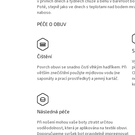
v prvních dnech a týdnech chůze a běhu v barefoot bot
Poté, stejně jako ve dnech s teplotami nad bodem m
naboso.
PÉČE O OBUV
S
Čištění
V
Povrch obuvi se snadno čistí vlhkým hadříkem. Při
p
větším znečištění použijte mýdlovou vodu (ne
C
saponáty a prací prostředky!) a jemný kartáč.
n
k
Následná péče
Při nošení mohou vaše boty ztratit určitou
voděodolnost, která je aplikována na textilii obuvi.
Doporučujeme svršek bot pravidelně impregnovat