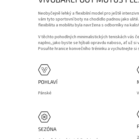
Neobyčejně lehký a flexibilní model pro ještě intenziv
vám tyto sportovní boty na chodidlo padnou jako ulité
flexibilitu a mobilitu byla navržena s odborníky na kal
V těchto pohodlných minimalistických teniskách vás če
naplno, jako byste se hýbali opravdu naboso, ať už si vy
Posuňte hranice konvečního tréninku a vychutnejte s
POHLAVÍ
Pánské
SEZÓNA
2