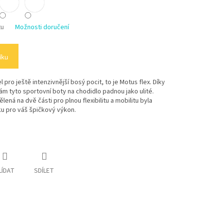
tu
Možnosti doručení
íku
 pro ještě intenzivnější bosý pocit, to je Motus flex. Díky
m tyto sportovní boty na chodidlo padnou jako ulité.
ná na dvě části pro plnou flexibilitu a mobilitu byla
ku pro váš špičkový výkon.
LÍDAT
SDÍLET