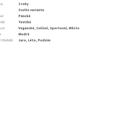
ka
:
2 roky
Zvolte variantu
ví
:
Pánské
iál
:
Textilní
kce
:
Veganské, Cvičení, Sportovní, Město
a
:
Modrá
í Období
:
Jaro, Léto, Podzim