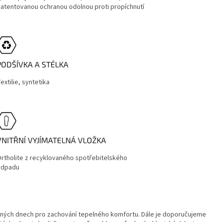
atentovanou ochranou odolnou proti propíchnutí
PODŠÍVKA A STÉLKA
extilie, syntetika
VNITŘNÍ VYJÍMATELNÁ VLOŽKA
rtholite z recyklovaného spotřebitelského
odpadu
adných dnech pro zachování tepelného komfortu. Dále je doporučujeme