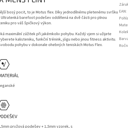
Záru
EAN
:
nější bosý pocit, to je Motus flex. Díky jednodílnému pletenému svršku
. Ultratenká barefoot podešev oddělená na dvě části pro plnou
Pohla
isteniku pro váš špičkový výkon.
Mater
Kole
ká maximální zážitek při jakémkoliv pohybu. Každý vjem si užijete
Barv
berete kalisteniku, funkční trénink, jógu nebo jinou fitness aktivitu.
i svobodu pohybu v dokonale ohebných teniskách Motus Flex.
Ročn
MATERIÁL
Veganské
PODEŠEV
,5mm pryžová podešev + 1,5mm vzorek, s