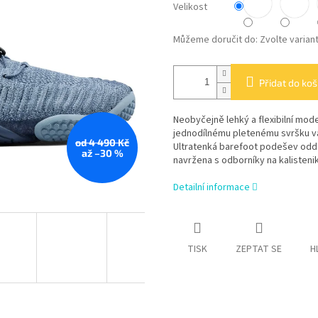
Velikost
Můžeme doručit do:
Zvolte varian
Přidat do koš
Neobyčejně lehký a flexibilní model
jednodílnému pletenému svršku vá
od 4 490 Kč
Ultratenká barefoot podešev odděle
až –30 %
navržena s odborníky na kalisteni
Detailní informace
TISK
ZEPTAT SE
H