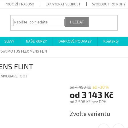
PROČ ŽÍT NABOSO
JAK VYBRAT VELIKOST
SVOBODU PRO NOHY
HLEDAT
SLEVY
NAŠE KURZY
DÁRKOVÉ POUKAZY
Kontakty
foot MOTUS FLEX MENS FLINT
ENS FLINT
:
VIVOBAREFOOT
od 4 490 Kč
až –30 %
od
3 143 Kč
od
2 598 Kč
bez DPH
Měrná
Zvolte variantu
cena: