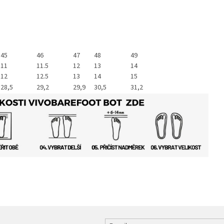
45
46
47
48
49
11
11.5
12
13
14
12
12.5
13
14
15
28,5
29,2
29,9
30,5
31,2