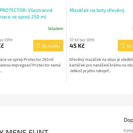
PROTECTOR: Všestranná
Mazáček na boty dřevěný
nace ve spreji 250 ml
Skladem
bez DPH
37 Kč bez DPH
Kč
45 Kč
Do košíku
Do 
ce ve spreji Protector 250 ml
Dřevěný mazáček na obuv je ideální
rannou impregnací Protector nemá
kartáček pro nanášení krému na ob
..
Jelikož je jeho rukojeť...
Dop
X MENS FLINT
Kate