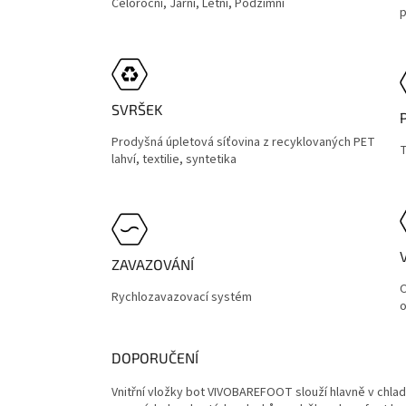
Celoroční, Jarní, Letní, Podzimní
p
SVRŠEK
Prodyšná úpletová síťovina z recyklovaných PET
T
lahví, textilie, syntetika
ZAVAZOVÁNÍ
O
Rychlozavazovací systém
DOPORUČENÍ
Vnitřní vložky bot VIVOBAREFOOT slouží hlavně v chl