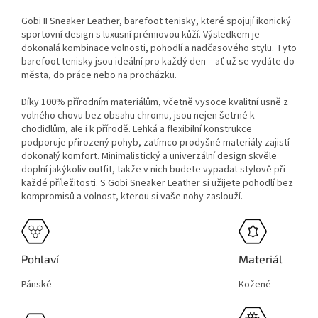
Gobi II Sneaker Leather, barefoot tenisky, které spojují ikonický
sportovní design s luxusní prémiovou kůží. Výsledkem je
dokonalá kombinace volnosti, pohodlí a nadčasového stylu. Tyto
barefoot tenisky jsou ideální pro každý den – ať už se vydáte do
města, do práce nebo na procházku.
Díky 100% přírodním materiálům, včetně vysoce kvalitní usně z
volného chovu bez obsahu chromu, jsou nejen šetrné k
chodidlům, ale i k přírodě. Lehká a flexibilní konstrukce
podporuje přirozený pohyb, zatímco prodyšné materiály zajistí
dokonalý komfort. Minimalistický a univerzální design skvěle
doplní jakýkoliv outfit, takže v nich budete vypadat stylově při
každé příležitosti. S Gobi Sneaker Leather si užijete pohodlí bez
kompromisů a volnost, kterou si vaše nohy zaslouží.
Pohlaví
Materiál
Pánské
Kožené