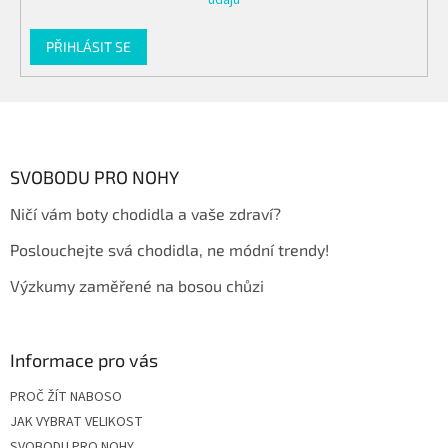
údajů
PŘIHLÁSIT SE
Z
á
p
a
SVOBODU PRO NOHY
t
Ničí vám boty chodidla a vaše zdraví?
í
Poslouchejte svá chodidla, ne módní trendy!
Výzkumy zaměřené na bosou chůzi
Informace pro vás
PROČ ŽÍT NABOSO
JAK VYBRAT VELIKOST
SVOBODU PRO NOHY