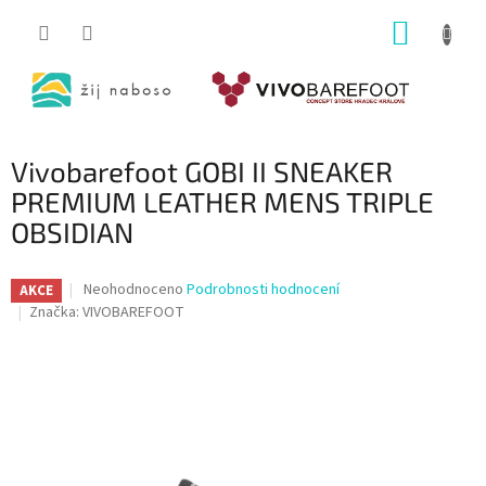
Přejít
NÁKUP
na
obsah
KOŠÍK
Vivobarefoot GOBI II SNEAKER
PREMIUM LEATHER MENS TRIPLE
OBSIDIAN
Průměrné
Neohodnoceno
Podrobnosti hodnocení
AKCE
hodnocení
Značka:
VIVOBAREFOOT
produktu
je
0,0
z
5
hvězdiček.