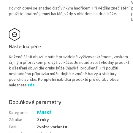
Povrch obuvi se snadno čistí vlhkým hadříkem. Při větším znečištění
použIjte opatrně jemný kartáč, vždy s ohledem na druh kůže.
b
Následná péče
Kožené části obuvi je nutné pravidelně vyživovat krémem, voskem
či jiným přípravkem pro výživu kůže. Je nutné zvolit vhodný produkt
k ošetření obuvi dle druhu kůže (hladká, broušená). Při použití
nevhodného přípravku může dojít ke změně barvy a stuktury
povrchu svršku. Kompletní nabídku produktů pro údržbu obuvi
naleznete
zde
.
Doplňkové parametry
Kategorie
:
PÁNSKÉ
Záruka
:
2 roky
EAN
:
Zvolte variantu