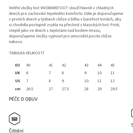
Vnitřní vložky bot VIVOBAREFOOT slouží hlavně v chladných
dnech pro zachování tepelného komfortu. Dále je doporučujeme
v prvních dnech a týdnech chůze a běhu v barefoot botách, aby
si chodidla postupně zvykla na přechod z klasických bot. Poté,
stejně jako ve dnech s teplotami nad bodem mrazu,
doporučujeme vložky vyjmout pro umocnění pocitu chůze
naboso.
TABULKA VELIKOSTÍ
EU
40
41
42
43
44
45
UK
6
7
8
9
10
11
US
7
8
9
10
11
12
cm
26.5
27
27.5
28
29
29.5
PÉČE O OBUV
Čištění