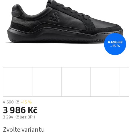
4 690 Kč
–15 %
4 690 Kč
–15 %
3 986 Kč
3 294 Kč bez DPH
Měrná
Zvolte variantu
cena: