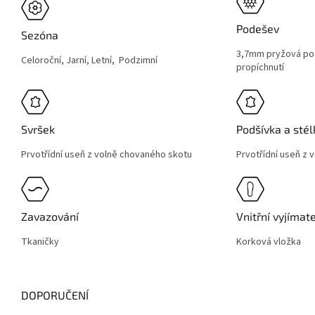
Podešev
Sezóna
3,7mm pryžová po
Celoroční, Jarní, Letní, Podzimní
propíchnutí
Svršek
Podšívka a stél
Prvotřídní useň z volně chovaného skotu
Prvotřídní useň z
Zavazování
Vnitřní vyjímat
Tkaničky
Korková vložka
DOPORUČENÍ