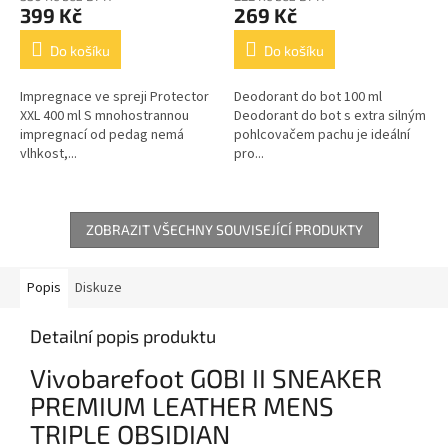
399 Kč
269 Kč
Do košíku
Do košíku
Impregnace ve spreji Protector
Deodorant do bot 100 ml
XXL 400 ml S mnohostrannou
Deodorant do bot s extra silným
impregnací od pedag nemá
pohlcovačem pachu je ideální
vlhkost,...
pro...
ZOBRAZIT VŠECHNY SOUVISEJÍCÍ PRODUKTY
Popis
Diskuze
Detailní popis produktu
Vivobarefoot GOBI II SNEAKER
PREMIUM LEATHER MENS
TRIPLE OBSIDIAN