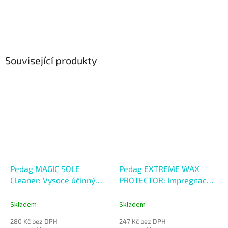
Související produkty
Pedag MAGIC SOLE
Pedag EXTREME WAX
Cleaner: Vysoce účinný
PROTECTOR: Impregnace s
čistič na podešve
včelím voskem
Skladem
Skladem
280 Kč bez DPH
247 Kč bez DPH