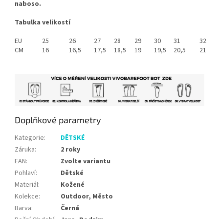
naboso.
Tabulka velikostí
EU
25
26
27
28
29
30
31
32
CM
16
16,5
17,5
18,5
19
19,5
20,5
21
Doplňkové parametry
Kategorie
:
DĚTSKÉ
Záruka
:
2 roky
EAN
:
Zvolte variantu
Pohlaví
:
Dětské
Materiál
:
Kožené
Kolekce
:
Outdoor, Město
Barva
:
Černá