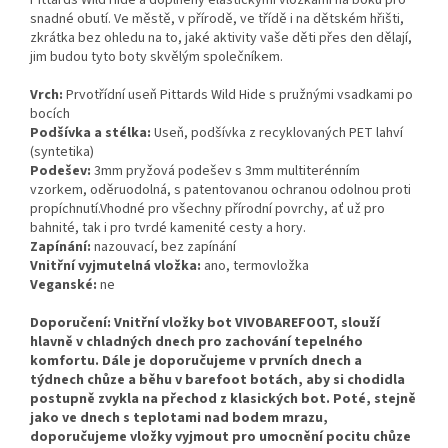
snadné obutí. Ve městě, v přírodě, ve třídě i na dětském hřišti,
zkrátka bez ohledu na to, jaké aktivity vaše děti přes den dělají,
jim budou tyto boty skvělým společníkem.
Vrch:
Prvotřídní useň Pittards Wild Hide s pružnými vsadkami po
bocích
Podšívka a stélka:
Useň, podšívka z recyklovaných PET lahví
(syntetika)
Podešev:
3mm pryžová podešev s 3mm multiterénním
vzorkem, oděruodolná, s patentovanou ochranou odolnou proti
propíchnutí.Vhodné pro všechny přírodní povrchy, ať už pro
bahnité, tak i pro tvrdé kamenité cesty a hory.
Zapínání:
nazouvací, bez zapínání
Vnitřní vyjmutelná vložka:
ano, termovložka
Veganské:
ne
Doporučení: Vnitřní vložky bot VIVOBAREFOOT, slouží
hlavně v chladných dnech pro zachování tepelného
komfortu. Dále je doporučujeme v prvních dnech a
týdnech chůze a běhu v barefoot botách, aby si chodidla
postupně zvykla na přechod z klasických bot. Poté, stejně
jako ve dnech s teplotami nad bodem mrazu,
doporučujeme vložky vyjmout pro umocnění pocitu chůze