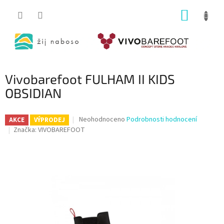
Přejít
NÁKUP
na
obsah
KOŠÍK
Vivobarefoot FULHAM II KIDS
OBSIDIAN
Průměrné
Neohodnoceno
Podrobnosti hodnocení
AKCE
VÝPRODEJ
hodnocení
Značka:
VIVOBAREFOOT
produktu
je
0,0
z
5
hvězdiček.