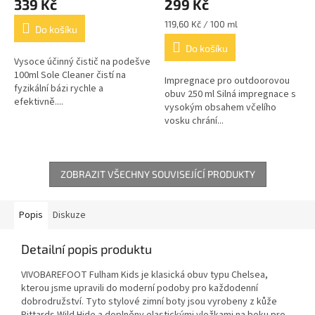
339 Kč
299 Kč
Měrná
119,60 Kč / 100 ml
Do košíku
cena:
Do košíku
Vysoce účinný čistič na podešve
100ml Sole Cleaner čistí na
Impregnace pro outdoorovou
fyzikální bázi rychle a
obuv 250 ml Silná impregnace s
efektivně....
vysokým obsahem včelího
vosku chrání...
ZOBRAZIT VŠECHNY SOUVISEJÍCÍ PRODUKTY
Popis
Diskuze
Detailní popis produktu
VIVOBAREFOOT Fulham Kids je klasická obuv typu Chelsea,
kterou jsme upravili do moderní podoby pro každodenní
dobrodružství. Tyto stylové zimní boty jsou vyrobeny z kůže
Pittards Wild Hide a doplněny elastickými vložkami na boku pro