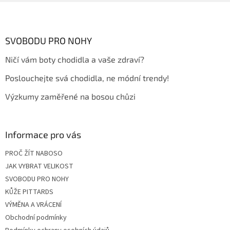
Z
á
p
a
SVOBODU PRO NOHY
t
Ničí vám boty chodidla a vaše zdraví?
í
Poslouchejte svá chodidla, ne módní trendy!
Výzkumy zaměřené na bosou chůzi
Informace pro vás
PROČ ŽÍT NABOSO
JAK VYBRAT VELIKOST
SVOBODU PRO NOHY
KŮŽE PITTARDS
VÝMĚNA A VRÁCENÍ
Obchodní podmínky