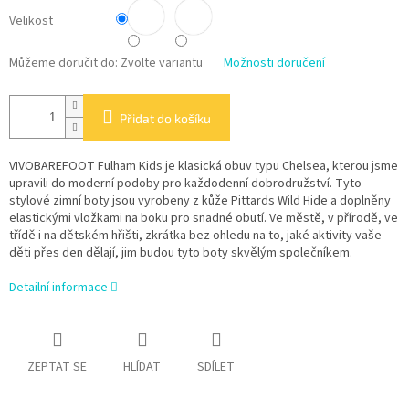
Velikost
Můžeme doručit do:
Zvolte variantu
Možnosti doručení
Přidat do košíku
VIVOBAREFOOT Fulham Kids je klasická obuv typu Chelsea, kterou jsme
upravili do moderní podoby pro každodenní dobrodružství. Tyto
stylové zimní boty jsou vyrobeny z kůže Pittards Wild Hide a doplněny
elastickými vložkami na boku pro snadné obutí. Ve městě, v přírodě, ve
třídě i na dětském hřišti, zkrátka bez ohledu na to, jaké aktivity vaše
děti přes den dělají, jim budou tyto boty skvělým společníkem.
Detailní informace
ZEPTAT SE
HLÍDAT
SDÍLET