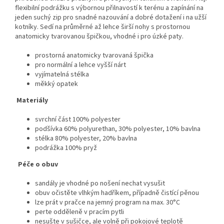
flexibilní podrážku s výbornou přilnavostí k terénu a zapínání na
jeden suchý zip pro snadné nazouvání a dobré dotažení i na užší
kotníky. Sedí na průměrné až lehce širší nohy s prostornou
anatomicky tvarovanou špičkou, vhodné i pro úzké paty.
prostorná anatomicky tvarovaná špička
pro normální a lehce vyšší nárt
vyjímatelná stélka
měkký opatek
Materiály
svrchní část 100% polyester
podšívka 60% polyurethan, 30% polyester, 10% bavlna
stélka 80% polyester, 20% bavlna
podrážka 100% pryž
Péče o obuv
sandály je vhodné po nošení nechat vysušit
obuv očistěte vlhkým hadříkem, případně čistící pěnou
lze prát v pračce na jemný program na max. 30°C
perte odděleně v pracím pytli
nesušte v sušičce, ale volně při pokojové teplotě