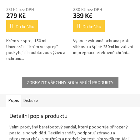
231 Kč bez DPH
280 Kč bez DPH
279 Kč
339 Kč
Do košíku
Do košíku
Krém ve spreji 150 ml
Vysoce výkonná ochrana proti
Univerzální ''krém ve spreji''
vlhkosti a špíně 250ml Inovativní
poskytující hloubkovou výživu a
impregnace efektivně chrání...
ochranu...
ZOBRAZIT VŠECHNY SOUVISEJÍCÍ PRODUKTY
Popis
Diskuze
Detailní popis produktu
Velmi prodyšný barefootový sandál, který podporuje přirozený
postoj a pohyb dětí. Textilní sandály podporují zdravou a
přirozenou chůzi s pružným a prodyšným textilním svrškem. Mají