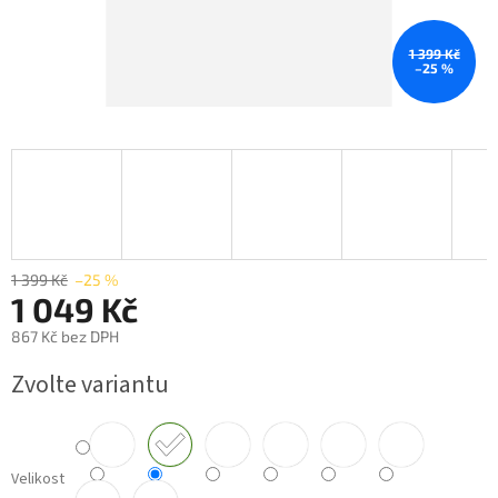
1 399 Kč
–25 %
1 399 Kč
–25 %
1 049 Kč
867 Kč bez DPH
Měrná
Zvolte variantu
cena:
Velikost