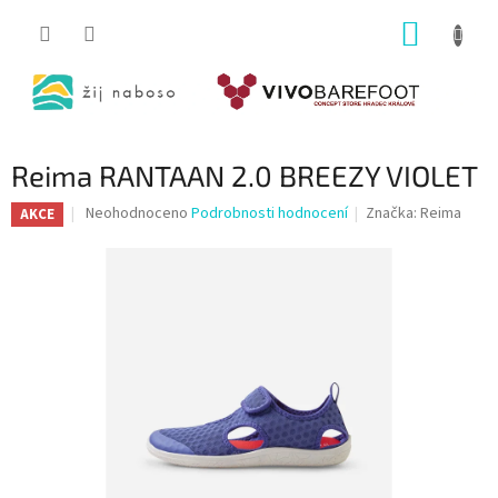
Přejít
NÁKUP
na
obsah
KOŠÍK
Reima RANTAAN 2.0 BREEZY VIOLET
Průměrné
Neohodnoceno
Podrobnosti hodnocení
Značka:
Reima
AKCE
hodnocení
produktu
je
0,0
z
5
hvězdiček.