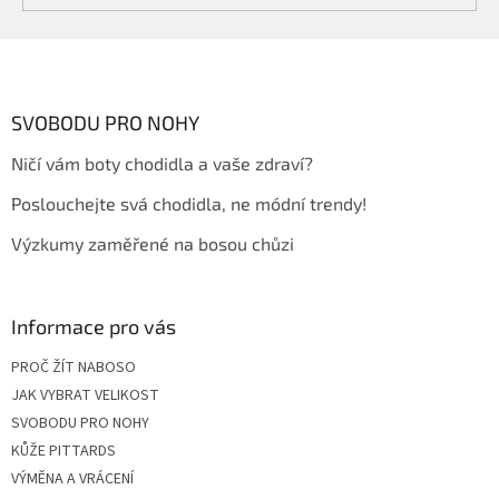
Z
á
p
a
SVOBODU PRO NOHY
t
Ničí vám boty chodidla a vaše zdraví?
í
Poslouchejte svá chodidla, ne módní trendy!
Výzkumy zaměřené na bosou chůzi
Informace pro vás
PROČ ŽÍT NABOSO
JAK VYBRAT VELIKOST
SVOBODU PRO NOHY
KŮŽE PITTARDS
VÝMĚNA A VRÁCENÍ