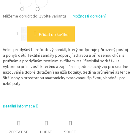
Můžeme doručit do:
Zvolte variantu
Možnosti doručení
Přidat do košíku
Velmi prodyšný barefootový sandál, který podporuje přirozený postoj
a pohyb dětí. Textilní sandály podporují zdravou a přirozenou chůzi s
pružným a prodyšným textilním svrškem. Mají flexibilní podrážku s
výbornou přilnavostí k terénu a zapínání na jeden suchý zip pro snadné
nazouvání a dobré dotažení i na užší kotníky. Sedí na průměrné až lehce
širší nohy s prostornou anatomicky tvarovanou špičkou, vhodné i pro
úzké paty.
Detailní informace
ZEPTAT SE
HLÍDAT
SDÍLET