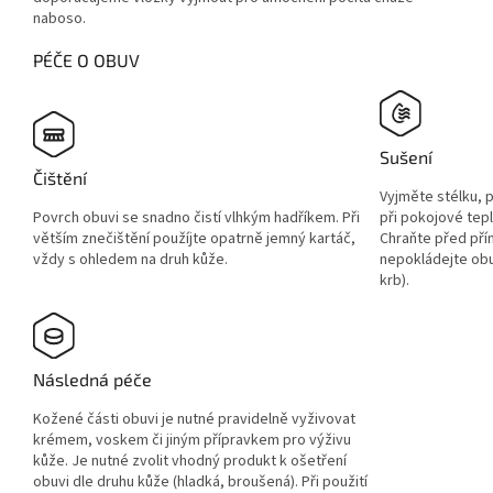
naboso.
PÉČE O OBUV
Sušení
Čištění
Vyjměte stélku, 
Povrch obuvi se snadno čistí vlhkým hadříkem. Při
při pokojové tep
větším znečištění použíjte opatrně jemný kartáč,
Chraňte před pří
vždy s ohledem na druh kůže.
nepokládejte obuv
krb).
Následná péče
Kožené části obuvi je nutné pravidelně vyživovat
krémem, voskem či jiným přípravkem pro výživu
kůže. Je nutné zvolit vhodný produkt k ošetření
obuvi dle druhu kůže (hladká, broušená). Při použití