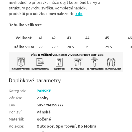
nevhodného přípravku může dojít ke změně barvy a
struktury povrchu svršku. Kompletní nabídku
produktů pro údržbu obuvi naleznete
zde
.
Tabulka
velikost
:
Velikost
41
42
43
44
45
46
Délka v CM
27
27.5
28.5
29
29.5
30
Doplňkové parametry
Kategorie
:
PÁNSKÉ
Záruka
:
2 roky
EAN
:
5057794255777
Pohlaví
:
Pánské
Materiál
:
Kožené
Kolekce
:
Outdoor, Sportovní, Do Mokra