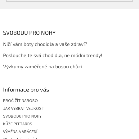
Z
á
p
a
SVOBODU PRO NOHY
t
Ničí vám boty chodidla a vaše zdraví?
í
Poslouchejte svá chodidla, ne módní trendy!
Výzkumy zaměřené na bosou chůzi
Informace pro vás
PROČ ŽÍT NABOSO
JAK VYBRAT VELIKOST
SVOBODU PRO NOHY
KŮŽE PITTARDS
VÝMĚNA A VRÁCENÍ