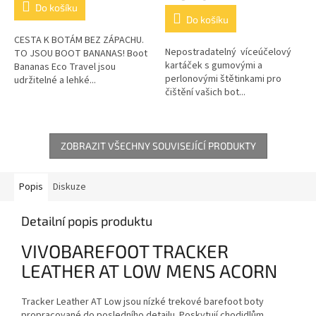
4,8
Do košíku
z
Do košíku
5
CESTA K BOTÁM BEZ ZÁPACHU.
hvězdiček.
Nepostradatelný víceúčelový
TO JSOU BOOT BANANAS! Boot
kartáček s gumovými a
Bananas Eco Travel jsou
perlonovými štětinkami pro
udržitelné a lehké...
čištění vašich bot...
ZOBRAZIT VŠECHNY SOUVISEJÍCÍ PRODUKTY
Popis
Diskuze
Detailní popis produktu
VIVOBAREFOOT TRACKER
LEATHER AT LOW MENS ACORN
Tracker Leather AT Low jsou nízké trekové barefoot boty
propracované do posledního detailu. Poskytují chodidlům