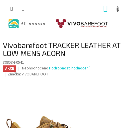
Přejít
NÁKUP
na
obsah
KOŠÍK
Vivobarefoot TRACKER LEATHER AT
LOW MENS ACORN
309534-0541
Průměrné
Neohodnoceno
Podrobnosti hodnocení
AKCE
hodnocení
Značka:
VIVOBAREFOOT
produktu
je
0,0
z
5
hvězdiček.