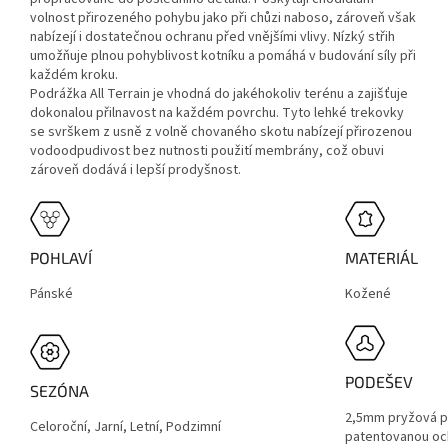
volnost přirozeného pohybu jako při chůzi naboso, zároveň však
nabízejí i dostatečnou ochranu před vnějšími vlivy. Nízký střih
umožňuje plnou pohyblivost kotníku a pomáhá v budování síly při
každém kroku.
Podrážka All Terrain je vhodná do jakéhokoliv terénu a zajišťuje
dokonalou přilnavost na každém povrchu. Tyto lehké trekovky
se svrškem z usně z volně chovaného skotu nabízejí přirozenou
vodoodpudivost bez nutnosti použití membrány, což obuvi
zároveň dodává i lepší prodyšnost.
POHLAVÍ
MATERIÁL
Pánské
Kožené
PODEŠEV
SEZÓNA
2,5mm pryžová p
Celoroční, Jarní, Letní, Podzimní
patentovanou och