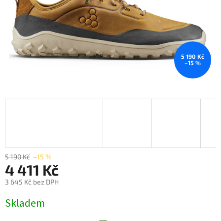
5 190 Kč
–15 %
5 190 Kč
–15 %
4 411 Kč
3 645 Kč bez DPH
Měrná
Skladem
cena: