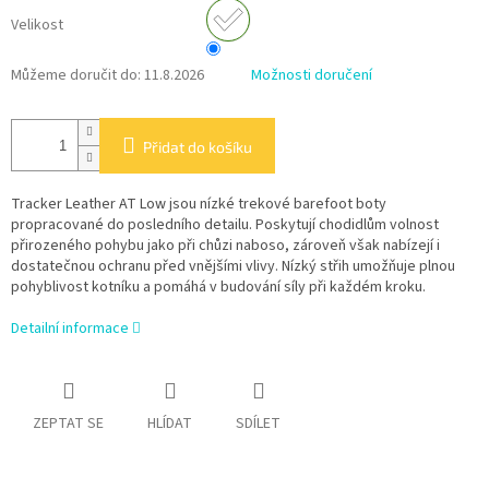
Velikost
Můžeme doručit do:
11.8.2026
Možnosti doručení
Přidat do košíku
Tracker Leather AT Low jsou nízké trekové barefoot boty
propracované do posledního detailu. Poskytují chodidlům volnost
přirozeného pohybu jako při chůzi naboso, zároveň však nabízejí i
dostatečnou ochranu před vnějšími vlivy. Nízký střih umožňuje plnou
pohyblivost kotníku a pomáhá v budování síly při každém kroku.
Detailní informace
ZEPTAT SE
HLÍDAT
SDÍLET