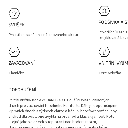
PODŠÍVKA A S
SVRŠEK
Prvotřídní useň 
Prvotřídní useň z volně chovaného skotu
recyklovaná bavl
ZAVAZOVÁNÍ
VNITŘNÍ VYJÍ
Tkaničky
Termovložka
DOPORUČENÍ
Vnitřní vložky bot VIVOBAREFOOT slouží hlavně v chladných
dnech pro zachování tepelného komfortu. Dále je doporučujeme
v prvních dnech a týdnech chůze a běhu v barefoot botách, aby
si chodidla postupně zvykla na přechod z klasických bot. Poté,
stejně jako ve dnech s teplotami nad bodem mrazu,
doporučujeme vložky vyjmout pro umocnění pocitu chůze