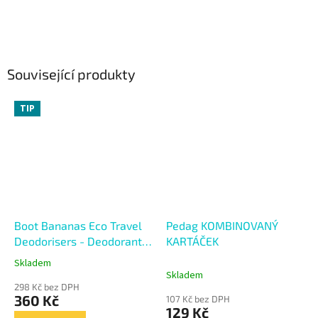
Související produkty
TIP
Boot Bananas Eco Travel
Pedag KOMBINOVANÝ
Deodorisers - Deodorant
KARTÁČEK
do bot
Skladem
Průměrné
Skladem
hodnocení
298 Kč bez DPH
produktu
360 Kč
107 Kč bez DPH
je
129 Kč