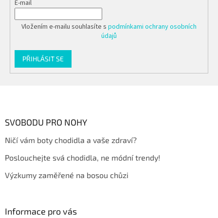
E-mail
Vložením e-mailu souhlasíte s
podmínkami ochrany osobních
údajů
PŘIHLÁSIT SE
Z
á
p
a
SVOBODU PRO NOHY
t
Ničí vám boty chodidla a vaše zdraví?
í
Poslouchejte svá chodidla, ne módní trendy!
Výzkumy zaměřené na bosou chůzi
Informace pro vás