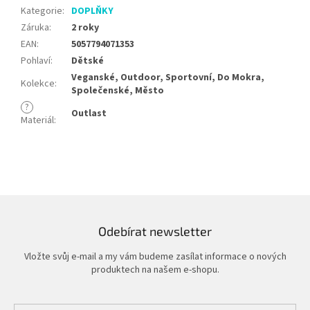
Kategorie
:
DOPLŇKY
Záruka
:
2 roky
EAN
:
5057794071353
Pohlaví
:
Dětské
Veganské, Outdoor, Sportovní, Do Mokra,
Kolekce
:
Společenské, Město
?
Outlast
Materiál
:
Odebírat newsletter
Vložte svůj e-mail a my vám budeme zasílat informace o nových
produktech na našem e-shopu.