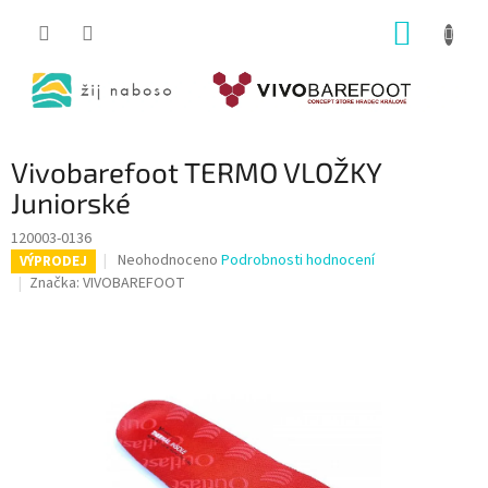
Přejít
NÁKUP
na
obsah
KOŠÍK
Vivobarefoot TERMO VLOŽKY
Juniorské
120003-0136
Průměrné
Neohodnoceno
Podrobnosti hodnocení
VÝPRODEJ
hodnocení
Značka:
VIVOBAREFOOT
produktu
je
0,0
z
5
hvězdiček.