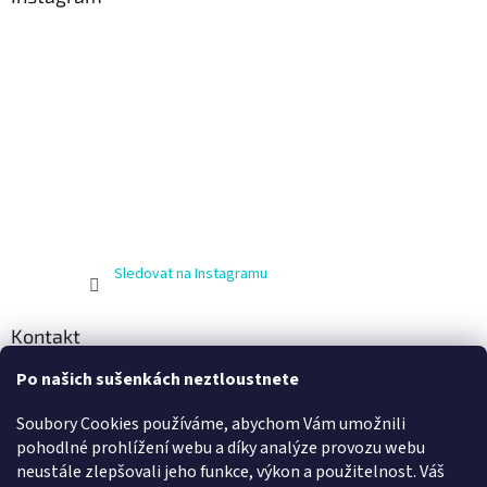
Sledovat na Instagramu
Kontakt
Po našich sušenkách neztloustnete
info
@
zijnaboso.cz
+420 608 881 484
Soubory Cookies používáme, abychom Vám umožnili
Vivobarefoot Hradec Králové
pohodlné prohlížení webu a díky analýze provozu webu
neustále zlepšovali jeho funkce, výkon a použitelnost. Váš
vivobarefoot_hk