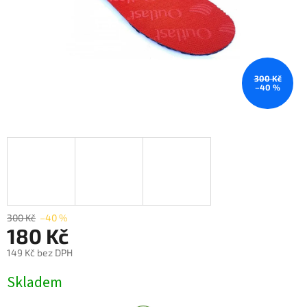
300 Kč
–40 %
300 Kč
–40 %
180 Kč
149 Kč bez DPH
Měrná
Skladem
cena: