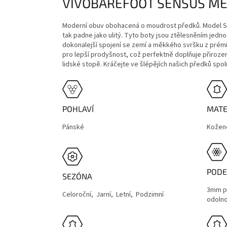
VIVOBAREFOOT SENSUS M
Moderní obuv obohacená o moudrost předků. Model Sen
tak padne jako ulitý. Tyto boty jsou ztělesněním jedn
dokonalejší spojení se zemí a měkkého svršku z prémi
pro lepší prodyšnost, což perfektně doplňuje přiroze
lidské stopě. Kráčejte ve šlépějích našich předků sp
POHLAVÍ
MATE
Pánské
Kožen
PODE
SEZÓNA
3mm p
Celoroční, Jarní, Letní, Podzimní
odolno