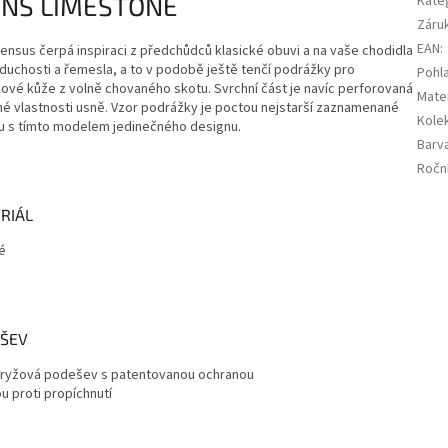
ENS LIMESTONE
Kate
Záru
EAN
:
sus čerpá inspiraci z předchůdců klasické obuvi a na vaše chodidla
oduchosti a řemesla, a to v podobě ještě tenčí podrážky pro
Pohla
ové kůže z volně chovaného skotu. Svrchní část je navíc perforovaná
Mater
né vlastnosti usně. Vzor podrážky je poctou nejstarší zaznamenané
Kole
olu s tímto modelem jedinečného designu.
Barv
Ročn
RIÁL
é
ŠEV
ryžová podešev s patentovanou ochranou
u proti propíchnutí