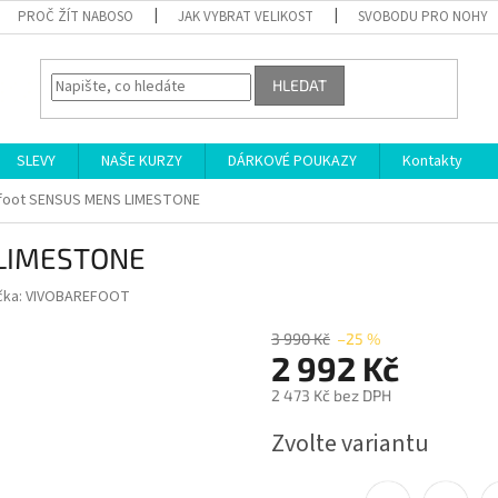
PROČ ŽÍT NABOSO
JAK VYBRAT VELIKOST
SVOBODU PRO NOHY
HLEDAT
SLEVY
NAŠE KURZY
DÁRKOVÉ POUKAZY
Kontakty
foot SENSUS MENS LIMESTONE
 LIMESTONE
čka:
VIVOBAREFOOT
3 990 Kč
–25 %
2 992 Kč
2 473 Kč bez DPH
Měrná
Zvolte variantu
cena: