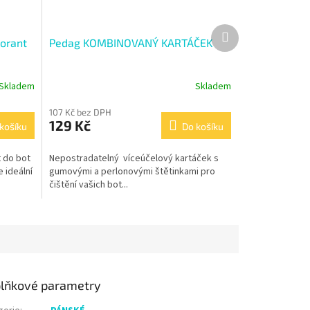
Další
orant
Pedag KOMBINOVANÝ KARTÁČEK
produkt
Skladem
Skladem
107 Kč bez DPH
129 Kč
košíku
Do košíku
 do bot
Nepostradatelný víceúčelový kartáček s
 ideální
gumovými a perlonovými štětinkami pro
čištění vašich bot...
lňkové parametry