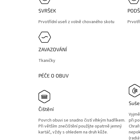
SVRŠEK
PODŠ
Prvotřídní useň z volně chovaného skotu
Prvotř
ZAVAZOVÁNÍ
Tkaničky
PÉČE O OBUV
Suše
Čištění
Vyjmě
Povrch obuvi se snadno čistí vlhkým hadříkem.
při p
Při větším znečištění použíjte opatrně jemný
Chraň
kartáč, vždy s ohledem na druh kůže.
nepok
(radiá