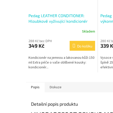
Pedag LEATHER CONDITIONER:
Pedag
Hloubkově vyživující kondicionér
výkonn
špíně
Skladem
288 Kč bez DPH
280 Kč 
349 Kč
339 
Do košíku
Kondicionér na jemnou a lakovanou kůži 150
Vysoce v
ml Extra péče o vaše oblíbené kousky:
špíně 25
kondicionér...
efektivně
Popis
Diskuze
Detailní popis produktu