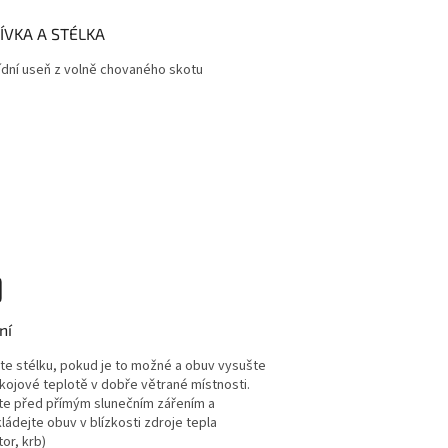
ÍVKA A STÉLKA
ídní useň z volně chovaného skotu
ní
te stélku, pokud je to možné a obuv vysušte
okojové teplotě v dobře větrané místnosti.
te před přímým slunečním zářením a
ládejte obuv v blízkosti zdroje tepla
tor, krb)