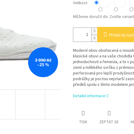
Velikost
Můžeme doručit do:
Zvolte varian
Přidat do koš
Moderní obuv obohacená o moudro
klasické obuvi a na vaše chodidla 
3 990 Kč
jednoduchosti a řemesla, a to v p
–25 %
zemí a měkkého svršku z prémiové
perforovaná pro lepší prodyšnost,
podrážky je poctou nejstarší zazn
předků spolu s tímto modelem je
Detailní informace
TISK
ZEPTAT SE
H