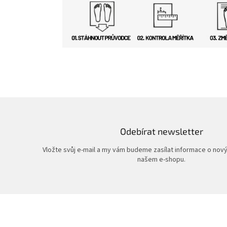
Odebírat newsletter
Vložte svůj e-mail a my vám budeme zasílat informace o nov
našem e-shopu.
Z
á
p