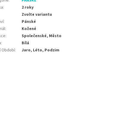
gorie
:
PÁNSKÉ
ka
:
2 roky
Zvolte variantu
ví
:
Pánské
iál
:
Kožené
kce
:
Společenské, Město
a
:
Bílá
í Období
:
Jaro, Léto, Podzim