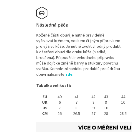
Následná péče
Kožené části obuvi je nutné pravidelně
vyživovat krémem, voskem či jiným přípravkem
pro výživu kůže. Je nutné zvolit vhodný produkt
k ošetření obuvi dle druhu kůže (hladká,
broušená). Při použití nevhodného přípravku
může dojít ke změně barvy a stuktury povrchu
svršku. Kompletní nabídku produktů pro údržbu
obuvi naleznete
zde
.
Tabulka velikostí:
EU
40
41
42
43
44
UK
6
7
8
9
10
US
7
8
9
10
11
CM
26
26.5
27
28
28.5