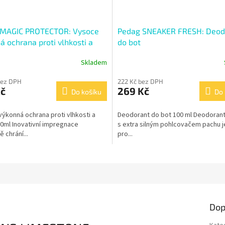
 MAGIC PROTECTOR: Vysoce
Pedag SNEAKER FRESH: Deod
á ochrana proti vlhkosti a
do bot
Skladem
bez DPH
222 Kč bez DPH
Kč
269 Kč
Do košíku
Do 
ýkonná ochrana proti vlhkosti a
Deodorant do bot 100 ml Deodorant
0ml Inovativní impregnace
s extra silným pohlcovačem pachu je
 chrání...
pro...
Dop