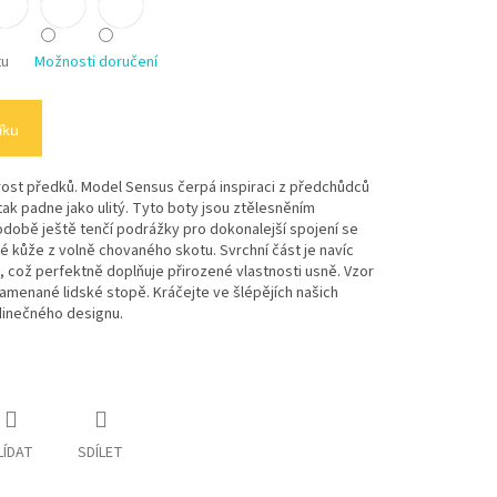
tu
Možnosti doručení
íku
st předků. Model Sensus čerpá inspiraci z předchůdců
tak padne jako ulitý. Tyto boty jsou ztělesněním
odobě ještě tenčí podrážky pro dokonalejší spojení se
 kůže z volně chovaného skotu. Svrchní část je navíc
 což perfektně doplňuje přirozené vlastnosti usně. Vzor
amenané lidské stopě. Kráčejte ve šlépějích našich
dinečného designu.
LÍDAT
SDÍLET