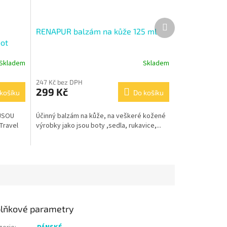
Další
RENAPUR balzám na kůže 125 ml
produkt
bot
Skladem
Skladem
Průměrné
hodnocení
247 Kč bez DPH
produktu
299 Kč
košíku
je
Do košíku
4,7
z
JSOU
Účinný balzám na kůže, na veškeré kožené
5
Travel
výrobky jako jsou boty ,sedla, rukavice,...
hvězdiček.
lňkové parametry