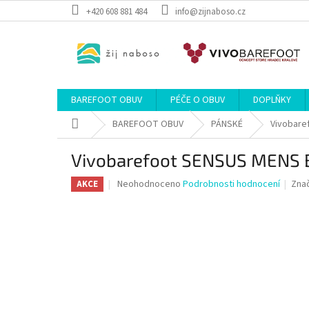
Přejít
+420 608 881 484
info@zijnaboso.cz
na
obsah
BAREFOOT OBUV
PÉČE O OBUV
DOPLŇKY
Domů
BAREFOOT OBUV
PÁNSKÉ
Vivobare
Vivobarefoot SENSUS MENS
Průměrné
Neohodnoceno
Podrobnosti hodnocení
Zna
AKCE
hodnocení
produktu
je
0,0
z
5
hvězdiček.