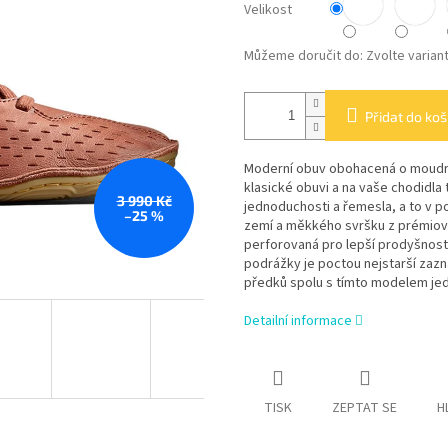
Velikost
Můžeme doručit do:
Zvolte varian
Přidat do koš
Moderní obuv obohacená o moudro
klasické obuvi a na vaše chodidla 
3 990 Kč
jednoduchosti a řemesla, a to v p
–25 %
zemí a měkkého svršku z prémiové
perforovaná pro lepší prodyšnost,
podrážky je poctou nejstarší zazn
předků spolu s tímto modelem je
Detailní informace
TISK
ZEPTAT SE
H