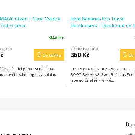
MAGIC Clean + Care: Vysoce
Boot Bananas Eco Travel
čisticí pěna
Deodorisers - Deodorant do 
Skladem
Průměrné
hodnocení
bez DPH
298 Kč bez DPH
produktu
Kč
360 Kč
Do košíku
je
Do 
4,8
z
činná čistící pěna 150ml Čisticí
CESTA K BOTÁM BEZ ZÁPACHU. TO 
5
novativní technologií fyzikálního
BOOT BANANAS! Boot Bananas Eco 
hvězdiček.
jsou udržitelné a lehké...
Dop