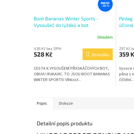
660 Kč
–20 %
Boot Bananas Winter Sports -
Pedag 
Vysoušeč do lyžáků a bot
účinná 
Skladem
436 Kč bez DPH
297 Kč 
528 Kč
359 
Do košíku
CESTA K VYSOUŠENÍ PŘASKÁČOVÝCH BOT,
Vysoce ú
OBUVI I RUKAVIC. TO JSOU BOOT BANANAS
pěna s i
WINTER SPORTS! Vlhkost...
čištění...
Popis
Diskuze
Detailní popis produktu