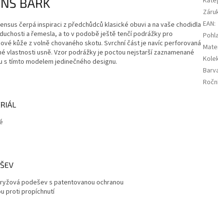
NS BARK
Kate
Záru
EAN
:
sus čerpá inspiraci z předchůdců klasické obuvi a na vaše chodidla
oduchosti a řemesla, a to v podobě ještě tenčí podrážky pro
Pohla
ové kůže z volně chovaného skotu. Svrchní část je navíc perforovaná
Mater
né vlastnosti usně. Vzor podrážky je poctou nejstarší zaznamenané
Kole
olu s tímto modelem jedinečného designu.
Barv
Ročn
RIÁL
é
ŠEV
ryžová podešev s patentovanou ochranou
u proti propíchnutí