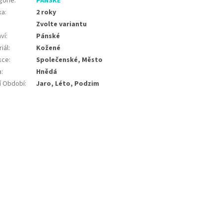
gorie
:
PÁNSKÉ
ka
:
2 roky
Zvolte variantu
ví
:
Pánské
iál
:
Kožené
kce
:
Společenské, Město
a
:
Hnědá
í Období
:
Jaro, Léto, Podzim