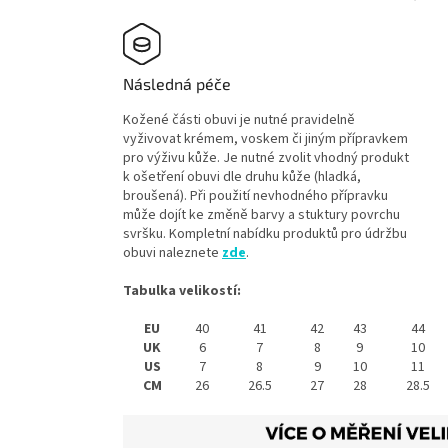
Následná péče
Kožené části obuvi je nutné pravidelně
vyživovat krémem, voskem či jiným přípravkem
pro výživu kůže. Je nutné zvolit vhodný produkt
k ošetření obuvi dle druhu kůže (hladká,
broušená). Při použití nevhodného přípravku
může dojít ke změně barvy a stuktury povrchu
svršku. Kompletní nabídku produktů pro údržbu
obuvi naleznete
zde
.
Tabulka velikostí:
EU
40
41
42
43
44
UK
6
7
8
9
10
US
7
8
9
10
11
CM
26
26.5
27
28
28.5