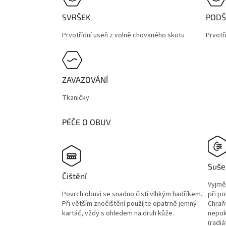
SVRŠEK
PODŠ
Prvotřídní useň z volně chovaného skotu
Prvotř
ZAVAZOVÁNÍ
Tkaničky
PÉČE O OBUV
Suše
Čištění
Vyjmě
Povrch obuvi se snadno čistí vlhkým hadříkem.
při p
Při větším znečištění použíjte opatrně jemný
Chraň
kartáč, vždy s ohledem na druh kůže.
nepok
(radiá