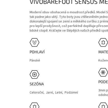
VIVOBAREFOOT SENSUS ME
Moderní obuv obohacená o moudrost předků. Model Sen
tak padne jako ulitý. Tyto boty jsou ztělesněním jedn
dokonalejší spojení se zemí a měkkého svršku z prémi
pro lepší prodyšnost, což perfektně doplňuje přiroze
lidské stopě. Kráčejte ve šlépějích našich předků sp
POHLAVÍ
MATE
Pánské
Kožen
PODE
SEZÓNA
3mm p
Celoroční, Jarní, Letní, Podzimní
odolno