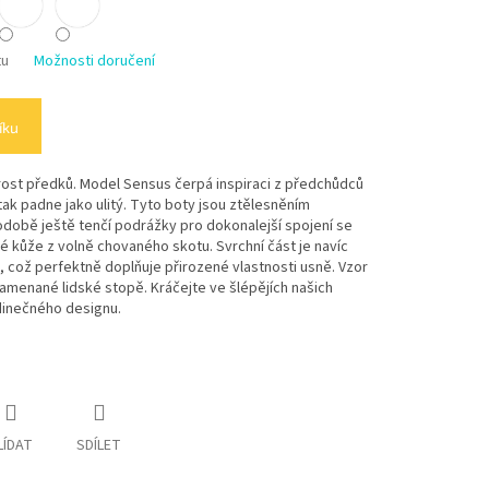
tu
Možnosti doručení
íku
st předků. Model Sensus čerpá inspiraci z předchůdců
tak padne jako ulitý. Tyto boty jsou ztělesněním
odobě ještě tenčí podrážky pro dokonalejší spojení se
 kůže z volně chovaného skotu. Svrchní část je navíc
 což perfektně doplňuje přirozené vlastnosti usně. Vzor
amenané lidské stopě. Kráčejte ve šlépějích našich
dinečného designu.
LÍDAT
SDÍLET