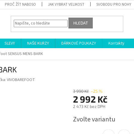
PROČ ŽÍT NABOSO
JAK VYBRAT VELIKOST
SVOBODU PRO NOHY
HLEDAT
SLEVY
NAŠE KURZY
DÁRKOVÉ POUKAZY
Kontakty
foot SENSUS MENS BARK
 BARK
čka:
VIVOBAREFOOT
3 990 Kč
–25 %
2 992 Kč
2 473 Kč bez DPH
Měrná
Zvolte variantu
cena: