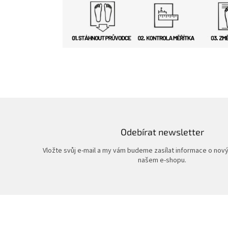
Odebírat newsletter
Vložte svůj e-mail a my vám budeme zasílat informace o nov
našem e-shopu.
Z
á
p