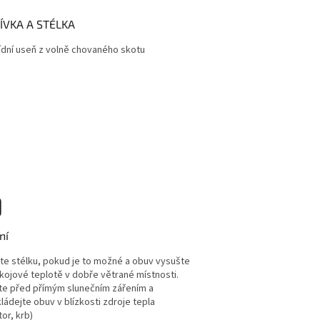
ÍVKA A STÉLKA
ídní useň z volně chovaného skotu
ní
te stélku, pokud je to možné a obuv vysušte
okojové teplotě v dobře větrané místnosti.
te před přímým slunečním zářením a
ládejte obuv v blízkosti zdroje tepla
tor, krb)