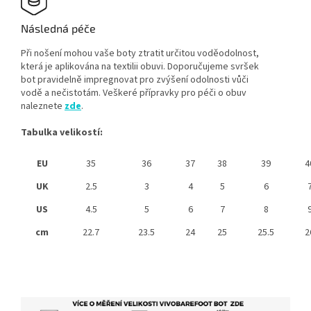
Následná péče
Při nošení mohou vaše boty ztratit určitou voděodolnost,
která je aplikována na textilii obuvi. Doporučujeme svršek
bot pravidelně impregnovat pro zvýšení odolnosti vůči
vodě a nečistotám. Veškeré přípravky pro péči o obuv
naleznete
zde
.
Tabulka velikostí:
EU
35
36
37
38
39
4
UK
2.5
3
4
5
6
US
4.5
5
6
7
8
cm
22.7
23.5
24
25
25.5
2