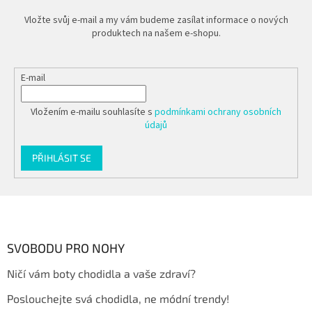
Vložte svůj e-mail a my vám budeme zasílat informace o nových
produktech na našem e-shopu.
E-mail
Vložením e-mailu souhlasíte s
podmínkami ochrany osobních
údajů
PŘIHLÁSIT SE
Z
á
p
a
SVOBODU PRO NOHY
t
Ničí vám boty chodidla a vaše zdraví?
í
Poslouchejte svá chodidla, ne módní trendy!