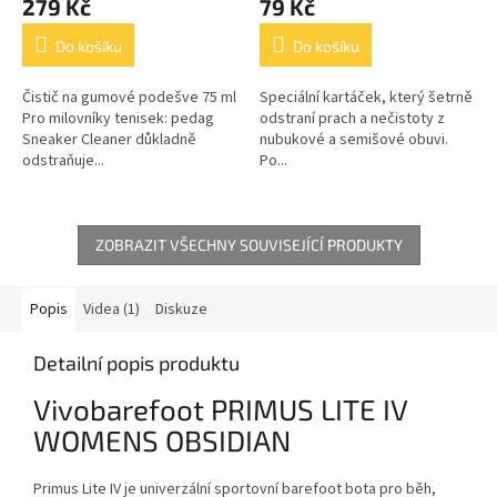
279 Kč
79 Kč
Do košíku
Do košíku
Čistič na gumové podešve 75 ml
Speciální kartáček, který šetrně
Pro milovníky tenisek: pedag
odstraní prach a nečistoty z
Sneaker Cleaner důkladně
nubukové a semišové obuvi.
odstraňuje...
Po...
ZOBRAZIT VŠECHNY SOUVISEJÍCÍ PRODUKTY
Popis
Videa (1)
Diskuze
Detailní popis produktu
Vivobarefoot PRIMUS LITE IV
WOMENS OBSIDIAN
Primus Lite IV je univerzální sportovní barefoot bota pro běh,