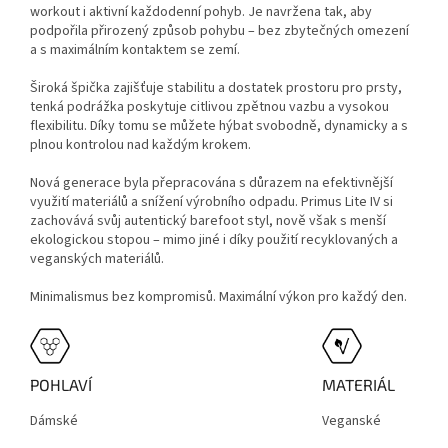
workout i aktivní každodenní pohyb. Je navržena tak, aby
podpořila přirozený způsob pohybu – bez zbytečných omezení
a s maximálním kontaktem se zemí.
Široká špička zajišťuje stabilitu a dostatek prostoru pro prsty,
tenká podrážka poskytuje citlivou zpětnou vazbu a vysokou
flexibilitu. Díky tomu se můžete hýbat svobodně, dynamicky a s
plnou kontrolou nad každým krokem.
Nová generace byla přepracována s důrazem na efektivnější
využití materiálů a snížení výrobního odpadu. Primus Lite IV si
zachovává svůj autentický barefoot styl, nově však s menší
ekologickou stopou – mimo jiné i díky použití recyklovaných a
veganských materiálů.
Minimalismus bez kompromisů. Maximální výkon pro každý den.
POHLAVÍ
MATERIÁL
Dámské
Veganské