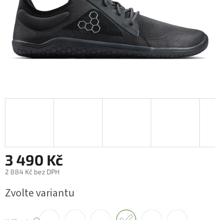
3 490 Kč
2 884 Kč bez DPH
Měrná
Zvolte variantu
cena: