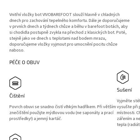
Vnitřní vložky bot VIVOBAREFOOT slouží hlavně v chladných
dnech pro zachování tepelného komfortu. Dále je doporučujeme
v prvních dnech a týdnech chůze a běhu v barefoot botách, aby
si chodidla postupně zvykla na přechod z klasických bot. Poté,
stejně jako ve dnech s teplotami nad bodem mrazu,
doporučujeme vložky vyjmout pro umocnění pocitu chůze
naboso.
PÉČE O OBUV
Sušení
Čištění
Vyjměte sté
Povrch obuvi se snadno čistí vlhkým hadříkem. Při větším
vysušte při
znečištění použijte mýdlovou vodu (ne saponáty a prací
místnosti. 
prostředky!) a jemný kartáč.
zářením a ne
tepla (radiát