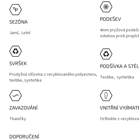
PODEŠEV
SEZÓNA
4mm pryžová podeše
Jarní, Letní
odolnou proti propíc
SVRŠEK
PODŠÍVKA A STÉ
Prodyšná síťovina z recyklovaného polyesteru,
Textilie,
syntetika
textilie, syntetika
ZAVAZOVÁNÍ
VNITŘNÍ VYJÍMA
Tkaničky
Ortholite z recyklo
DOPORUČENÍ