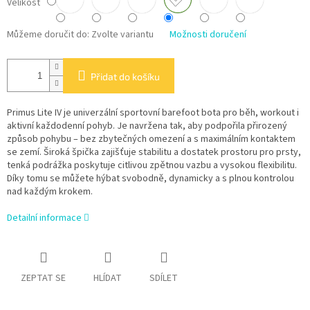
Velikost
Můžeme doručit do:
Zvolte variantu
Možnosti doručení
Přidat do košíku
Primus Lite IV je univerzální sportovní barefoot bota pro běh, workout i
aktivní každodenní pohyb. Je navržena tak, aby podpořila přirozený
způsob pohybu – bez zbytečných omezení a s maximálním kontaktem
se zemí. Široká špička zajišťuje stabilitu a dostatek prostoru pro prsty,
tenká podrážka poskytuje citlivou zpětnou vazbu a vysokou flexibilitu.
Díky tomu se můžete hýbat svobodně, dynamicky a s plnou kontrolou
nad každým krokem.
Detailní informace
ZEPTAT SE
HLÍDAT
SDÍLET