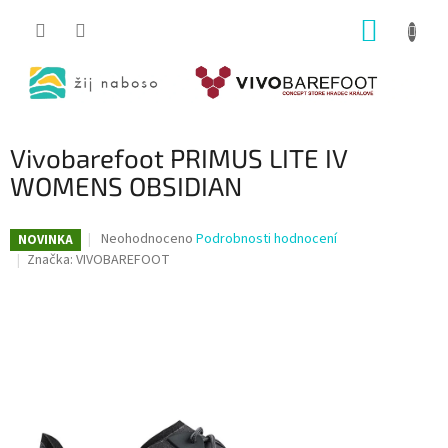
Přejít
NÁKUP
na
obsah
KOŠÍK
Vivobarefoot PRIMUS LITE IV
WOMENS OBSIDIAN
Průměrné
Neohodnoceno
Podrobnosti hodnocení
NOVINKA
hodnocení
Značka:
VIVOBAREFOOT
produktu
je
0,0
z
5
hvězdiček.