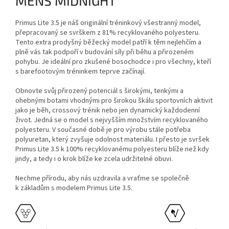
MENS MIDNIGHT
Primus Lite 3.5 je náš originální tréninkový všestranný model,
přepracovaný se svrškem z 81% recyklovaného polyesteru.
Tento extra prodyšný běžecký model patří k těm nejlehčím a
plně vás tak podpoří v budování síly při běhu a přirozeném
pohybu. Je ideální pro zkušené bosochodce i pro všechny, kteří
s barefootovým tréninkem teprve začínají.
Obnovte svůj přirozený potenciál s širokými, tenkými a
ohebnými botami vhodnými pro širokou škálu sportovních aktivit
jako je běh, crossový trénik nebo jen dynamický každodenní
život. Jedná se o model s nejvyšším množstvím recyklovaného
polyesteru. V současné době je pro výrobu stále potřeba
polyuretan, který zvyšuje odolnost materiálu. I přesto je svršek
Primus Lite 3.5 k 100% recyklovanému polyesteru blíže než kdy
jindy, a tedy i o krok blíže ke zcela udržitelné obuvi.
Nechme přírodu, aby nás uzdravila a vraťme se společně
k základům s modelem Primus Lite 3.5.