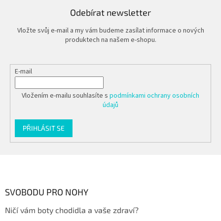
Odebírat newsletter
Vložte svůj e-mail a my vám budeme zasílat informace o nových
produktech na našem e-shopu.
E-mail
Vložením e-mailu souhlasíte s
podmínkami ochrany osobních
údajů
PŘIHLÁSIT SE
Z
á
p
a
SVOBODU PRO NOHY
t
Ničí vám boty chodidla a vaše zdraví?
í