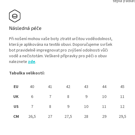
tepla (radiát
Následná péče
Při nošení mohou vaše boty ztratit určitou voděodolnost,
která je aplikována na textilii obuvi. Doporučujeme svršek
bot pravidelně impregnovat pro zvýšení odolnosti vůči
vodě a nečistotám. Veškeré přípravky pro péči o obuv
naleznete
zde
.
Tabulka velikostí:
EU
40
41
42
43
44
45
UK
6
7
8
9
10
11
US
7
8
9
10
11
12
CM
26,5
27
27,5
28
29
29,5