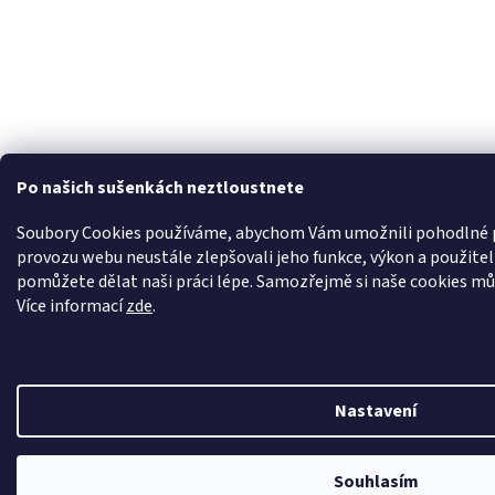
Po našich sušenkách neztloustnete
Soubory Cookies používáme, abychom Vám umožnili pohodlné pr
provozu webu neustále zlepšovali jeho funkce, výkon a použite
pomůžete dělat naši práci lépe. Samozřejmě si naše cookies může
Více informací
zde
.
Nastavení
Nechte se odměnit za váš nákup. Věrní zákazníci jsou pro nás to nejcennější, a 
Souhlasím