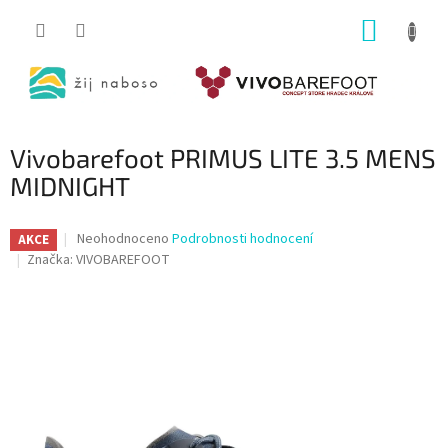
Přejít
NÁKUP
na
obsah
KOŠÍK
Vivobarefoot PRIMUS LITE 3.5 MENS
MIDNIGHT
Průměrné
Neohodnoceno
Podrobnosti hodnocení
AKCE
hodnocení
Značka:
VIVOBAREFOOT
produktu
je
0,0
z
5
hvězdiček.