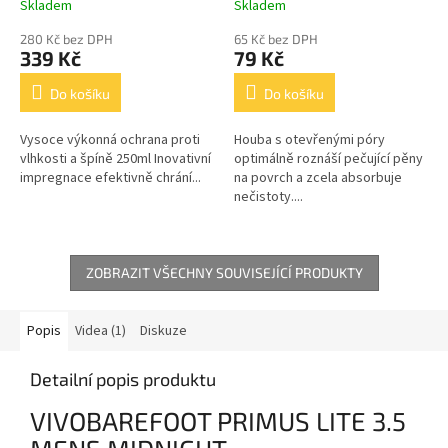
Skladem
Skladem
280 Kč bez DPH
65 Kč bez DPH
339 Kč
79 Kč
Do košíku
Do košíku
Vysoce výkonná ochrana proti
Houba s otevřenými póry
vlhkosti a špíně 250ml Inovativní
optimálně roznáší pečující pěny
impregnace efektivně chrání...
na povrch a zcela absorbuje
nečistoty....
ZOBRAZIT VŠECHNY SOUVISEJÍCÍ PRODUKTY
Popis
Videa (1)
Diskuze
Detailní popis produktu
VIVOBAREFOOT PRIMUS LITE 3.5