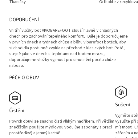
Tkaničky
Ortholite z recyklo
DOPORUČENÍ
Vnitřní vložky bot VIVOBAREFOOT slouží hlavně v chladných
dnech pro zachování tepelného komfortu. Dále je doporučujeme
v prvních dnech a týdnech chůze a běhu v barefoot botách, aby
si chodidla postupně zvykla na přechod z klasických bot. Poté,
stejně jako ve dnech s teplotami nad bodem mrazu,
doporučujeme vložky vyjmout pro umocnění pocitu chůze
naboso.
PÉČE O OBUV
Sušení
Čištění
Vyjměte sté
Povrch obuvi se snadno čistí vlhkým hadříkem. Při větším
vysušte při
znečištění použijte mýdlovou vodu (ne saponáty a prací
místnosti. 
prostředky!) a jemný kartáč.
zářením a ne