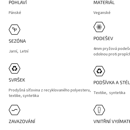
POHLAVÍ
MATERIÁL
Pánské
Veganské
PODEŠEV
SEZÓNA
4mm pryžová podeše
Jarní, Letní
odolnou proti propíc
SVRŠEK
PODŠÍVKA A STÉ
Prodyšná síťovina z recyklovaného polyesteru,
Textilie,
syntetika
textilie, syntetika
ZAVAZOVÁNÍ
VNITŘNÍ VYJÍMA