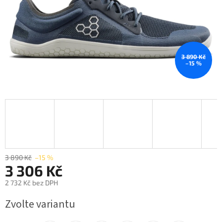
3 890 Kč
–15 %
3 890 Kč
–15 %
3 306 Kč
2 732 Kč bez DPH
Měrná
Zvolte variantu
cena: