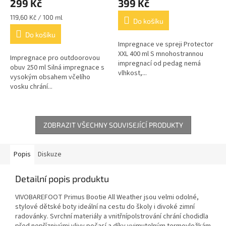
299 Kč
399 Kč
Měrná
119,60 Kč / 100 ml
Do košíku
cena:
Do košíku
Impregnace ve spreji Protector
XXL 400 ml S mnohostrannou
Impregnace pro outdoorovou
impregnací od pedag nemá
obuv 250 ml Silná impregnace s
vlhkost,...
vysokým obsahem včelího
vosku chrání...
ZOBRAZIT VŠECHNY SOUVISEJÍCÍ PRODUKTY
Popis
Diskuze
Detailní popis produktu
VIVOBAREFOOT Primus Bootie All Weather jsou velmi odolné,
stylové dětské boty ideální na cestu do školy i divoké zimní
radovánky. Svrchní materiály a vnitřnípolstrování chrání chodidla
před nepříznivými vlivy počasí a díky vyjmutelným termovložkám