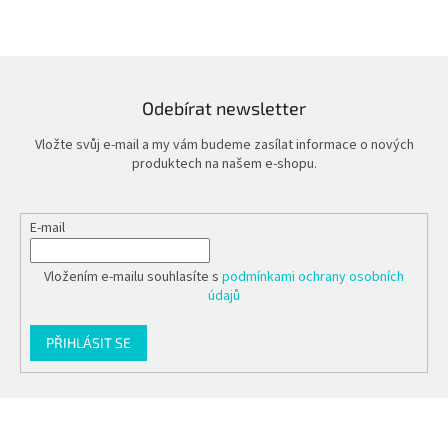
Odebírat newsletter
Vložte svůj e-mail a my vám budeme zasílat informace o nových
produktech na našem e-shopu.
E-mail
Vložením e-mailu souhlasíte s
podmínkami ochrany osobních
údajů
PŘIHLÁSIT SE
Z
á