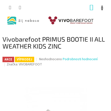
Přejít
NÁKUP
na
obsah
KOŠÍK
Vivobarefoot PRIMUS BOOTIE II ALL
WEATHER KIDS ZINC
Průměrné
Neohodnoceno
Podrobnosti hodnocení
AKCE
VÝPRODEJ
hodnocení
Značka:
VIVOBAREFOOT
produktu
je
0,0
z
5
hvězdiček.