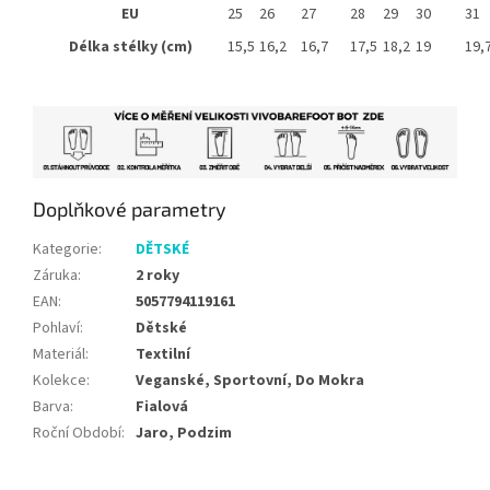
EU
25
26
27
28
29
30
31
Délka stélky (cm)
15,5
16,2
16,7
17,5
18,2
19
19,
Doplňkové parametry
Kategorie
:
DĚTSKÉ
Záruka
:
2 roky
EAN
:
5057794119161
Pohlaví
:
Dětské
Materiál
:
Textilní
Kolekce
:
Veganské, Sportovní, Do Mokra
Barva
:
Fialová
Roční Období
:
Jaro, Podzim