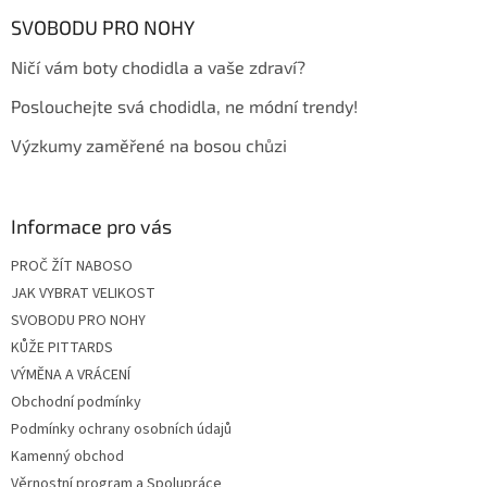
p
a
SVOBODU PRO NOHY
t
Ničí vám boty chodidla a vaše zdraví?
í
Poslouchejte svá chodidla, ne módní trendy!
Výzkumy zaměřené na bosou chůzi
Informace pro vás
PROČ ŽÍT NABOSO
JAK VYBRAT VELIKOST
SVOBODU PRO NOHY
KŮŽE PITTARDS
VÝMĚNA A VRÁCENÍ
Obchodní podmínky
Podmínky ochrany osobních údajů
Kamenný obchod
Věrnostní program a Spolupráce