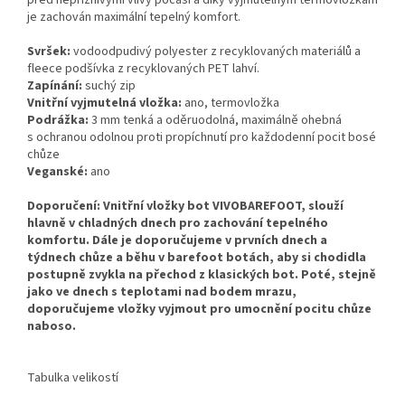
je zachován maximální tepelný komfort.
Svršek:
vodoodpudivý polyester z recyklovaných materiálů a
fleece podšívka z recyklovaných PET lahví.
Zapínání:
suchý zip
Vnitřní vyjmutelná vložka:
ano, termovložka
Podrážka:
3 mm tenká a oděruodolná, maximálně ohebná
s ochranou odolnou proti propíchnutí pro každodenní pocit bosé
chůze
Veganské:
ano
Dopor
učení: Vnitřní vložky bot VIVOBAREFOOT, slouží
hlavně v chladných dnech pro zachování tepelného
komfortu. Dále je doporučujeme v prvních dnech a
týdnech chůze a běhu v barefoot botách, aby si chodidla
postupně zvykla na přechod z klasických bot. Poté, stejně
jako ve dnech s teplotami nad bodem mrazu,
doporučujeme vložky vyjmout pro umocnění pocitu chůze
naboso.
Tabulka velikostí