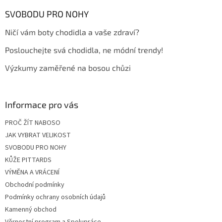
p
a
SVOBODU PRO NOHY
t
Ničí vám boty chodidla a vaše zdraví?
í
Poslouchejte svá chodidla, ne módní trendy!
Výzkumy zaměřené na bosou chůzi
Informace pro vás
PROČ ŽÍT NABOSO
JAK VYBRAT VELIKOST
SVOBODU PRO NOHY
KŮŽE PITTARDS
VÝMĚNA A VRÁCENÍ
Obchodní podmínky
Podmínky ochrany osobních údajů
Kamenný obchod
Věrnostní program a Spolupráce