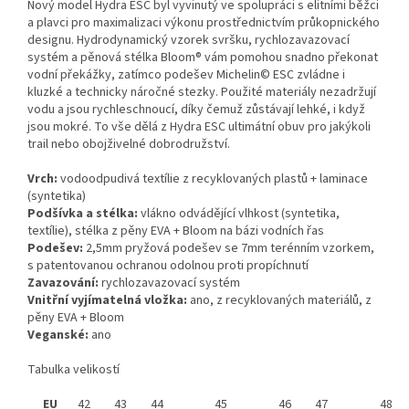
Nový model Hydra ESC byl vyvinutý ve spolupráci s elitními běžci
a plavci pro maximalizaci výkonu prostřednictvím průkopnického
designu. Hydrodynamický vzorek svršku, rychlozavazovací
systém a pěnová stélka Bloom® vám pomohou snadno překonat
vodní překážky, zatímco podešev Michelin© ESC zvládne i
kluzké a technicky náročné stezky. Použité materiály nezadržují
vodu a jsou rychleschnoucí, díky čemuž zůstávají lehké, i když
jsou mokré. To vše dělá z Hydra ESC ultimátní obuv pro jakýkoli
trail nebo obojživelné dobrodružství.
Vrch:
vodoodpudivá textílie z recyklovaných plastů + laminace
(syntetika)
Podšívka a stélka:
vlákno odvádějící vlhkost (syntetika,
textílie), stélka z pěny EVA + Bloom na bázi vodních řas
Podešev:
2,5mm pryžová podešev se 7mm terénním vzorkem,
s patentovanou ochranou odolnou proti propíchnutí
Zavazování:
rychlozavazovací systém
Vnitřní vyjímatelná vložka:
ano, z recyklovaných materiálů, z
pěny EVA + Bloom
Veganské:
ano
Tabulka velikostí
EU
42
43
44
45
46
47
48