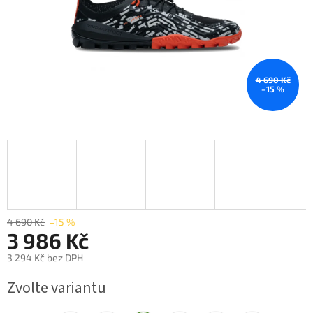
4 690 Kč
–15 %
4 690 Kč
–15 %
3 986 Kč
3 294 Kč bez DPH
Měrná
Zvolte variantu
cena: