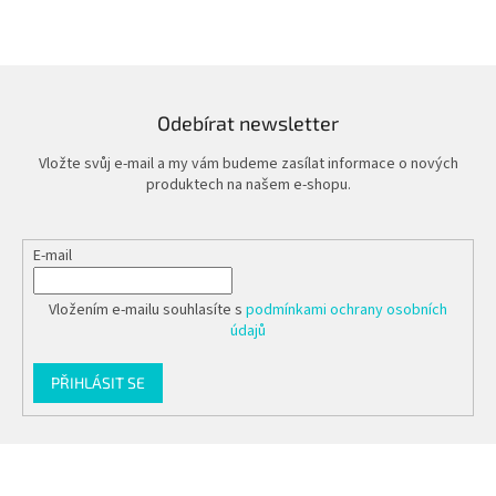
Odebírat newsletter
Vložte svůj e-mail a my vám budeme zasílat informace o nových
produktech na našem e-shopu.
E-mail
Vložením e-mailu souhlasíte s
podmínkami ochrany osobních
údajů
PŘIHLÁSIT SE
Z
á