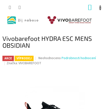
Přejít
NÁKUP
na
obsah
KOŠÍK
Vivobarefoot HYDRA ESC MENS
OBSIDIAN
Průměrné
Neohodnoceno
Podrobnosti hodnocení
AKCE
VÝPRODEJ
hodnocení
Značka:
VIVOBAREFOOT
produktu
je
0,0
z
5
hvězdiček.