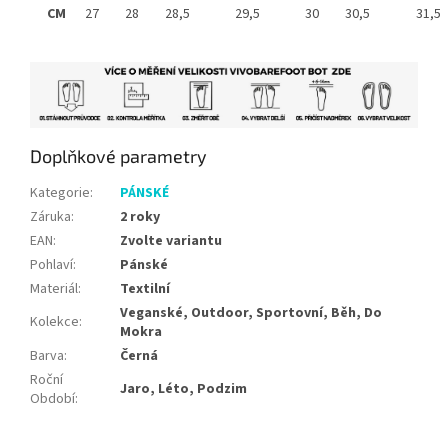
CM
27
28
28,5
29,5
30
30,5
31,5
Doplňkové parametry
Kategorie
:
PÁNSKÉ
Záruka
:
2 roky
EAN
:
Zvolte variantu
Pohlaví
:
Pánské
Materiál
:
Textilní
Veganské, Outdoor, Sportovní, Běh, Do
Kolekce
:
Mokra
Barva
:
Černá
Roční
Jaro, Léto, Podzim
Období
: