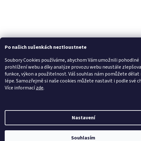
Po našich sušenkách neztloustnete
Soubory Cookies používáme, abychom Vám umožnili pohodlné
prohlížení webu a díky analýze provozu webu neustále zlepšova
funkce, výkon a použitelnost. Váš souhlas nám pomůžete dělat 
lépe. Samozřejmě si naše cookies můžete nastavit i podle své ch
Více informací
zde
.
Nastavení
Nechte se odměnit za váš nákup. Věrní zákazníci jsou pro nás to nejcennější, a pro
Souhlasím