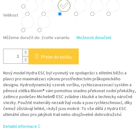
Velikost
Můžeme doručit do:
Zvolte variantu
Možnosti doručení
Přidat do košíku
Nový model Hydra ESC byl vyvinutý ve spolupráci s elitními běžci a
plavci pro maximalizaci výkonu prostřednictvím průkopnického
designu. Hydrodynamický vzorek svršku, rychlozavazovací systém a
pěnová stélka Bloom® vám pomohou snadno překonat vodní překážky,
zatímco podešev Michelin© ESC zvládne i kluzké a technicky náročné
stezky. Použité materiály nezadržují vodu a jsou rychleschnoucí, díky
čemuž zůstávají lehké, i když jsou mokré. To vše dělá z Hydra ESC
ultimátní obuv pro jakýkoli trail nebo obojživelné dobrodružství.
Detailní informace