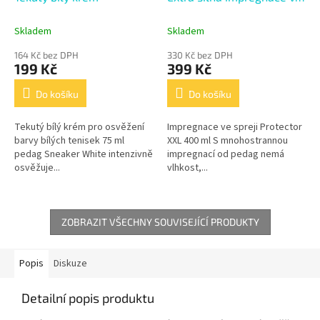
spreji 400ml
Skladem
Skladem
164 Kč bez DPH
330 Kč bez DPH
199 Kč
399 Kč
Do košíku
Do košíku
Tekutý bílý krém pro osvěžení
Impregnace ve spreji Protector
barvy bílých tenisek 75 ml
XXL 400 ml S mnohostrannou
pedag Sneaker White intenzivně
impregnací od pedag nemá
osvěžuje...
vlhkost,...
ZOBRAZIT VŠECHNY SOUVISEJÍCÍ PRODUKTY
Popis
Diskuze
Detailní popis produktu