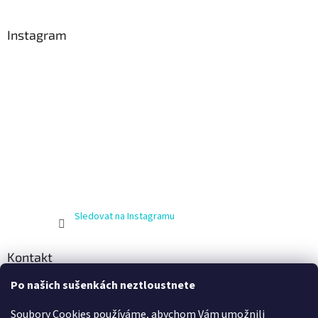
Instagram
Sledovat na Instagramu
Kontakt
Po našich sušenkách neztloustnete
info
@
zijnaboso.cz
+420 608 881 484
Soubory Cookies používáme, abychom Vám umožnili