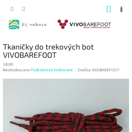
Přejít
NÁKUP
na
obsah
KOŠÍK
Tkaničky do trekových bot
VIVOBAREFOOT
16185
Průměrné
Neohodnoceno
Podrobnosti hodnocení
Značka:
VIVOBAREFOOT
hodnocení
produktu
je
0,0
z
5
hvězdiček.