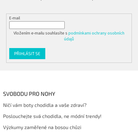
E-mail
Vložením e-mailu souhlasíte s
podmínkami ochrany osobních
údajů
PŘIHLÁSIT SE
Z
á
p
a
SVOBODU PRO NOHY
t
Ničí vám boty chodidla a vaše zdraví?
í
Poslouchejte svá chodidla, ne módní trendy!
Výzkumy zaměřené na bosou chůzi