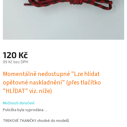
120 Kč
99 Kč bez DPH
Měrná
Momentálně nedostupné "Lze hlídat
cena:
opětovné naskladnění" (přes tlačítko
"HLÍDAT" viz. níže)
Možnosti doručení
Položka byla vyprodána…
TREKOVÉ TKANIČKY vhodné do modelů.