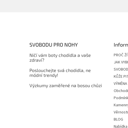
Z
á
p
a
t
SVOBODU PRO NOHY
Infor
í
Ničí vám boty chodidla a vaše
PROČ Ž
zdraví?
JAK VYB
SVOBOD
Poslouchejte svá chodidla, ne
módní trendy!
KŮŽE P
VÝMĚNA 
Výzkumy zaměřené na bosou chůzi
Obchodn
Podmínk
Kamenn
Věrnost
BLOG
Nabídka