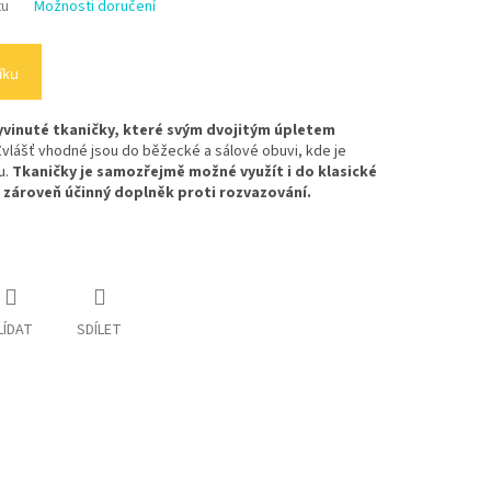
tu
Možnosti doručení
íku
yvinuté tkaničky, které svým dvojitým úpletem
vlášť vhodné jsou do běžecké a sálové obuvi, kde je
u.
Tkaničky je samozřejmě možné využít i do klasické
 zároveň účinný doplněk proti rozvazování.
LÍDAT
SDÍLET