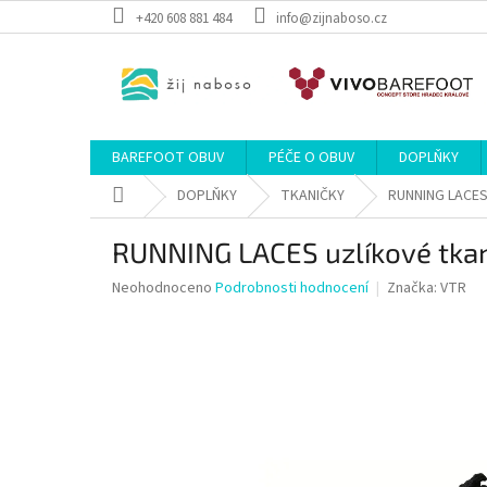
Přejít
+420 608 881 484
info@zijnaboso.cz
na
obsah
BAREFOOT OBUV
PÉČE O OBUV
DOPLŇKY
Domů
DOPLŇKY
TKANIČKY
RUNNING LACES 
RUNNING LACES uzlíkové tkan
Průměrné
Neohodnoceno
Podrobnosti hodnocení
Značka:
VTR
hodnocení
produktu
je
0,0
z
5
hvězdiček.