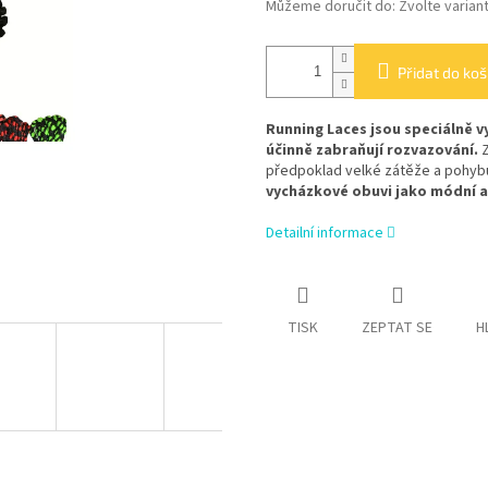
Můžeme doručit do:
Zvolte varian
Přidat do koš
Running Laces jsou speciálně v
účinně zabraňují rozvazování.
Z
předpoklad velké zátěže a pohyb
vycházkové obuvi jako módní a
Detailní informace
TISK
ZEPTAT SE
H