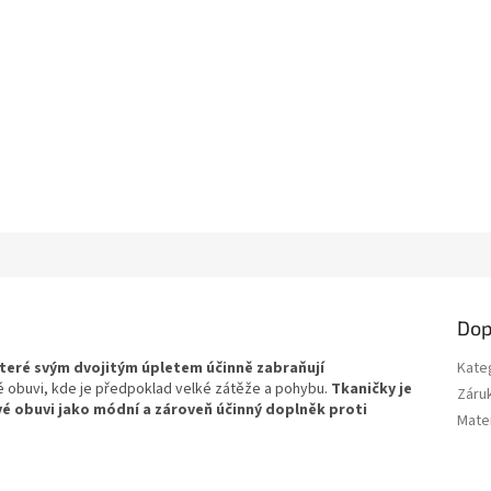
Dop
které svým dvojitým úpletem účinně zabraňují
Kate
 obuvi, kde je předpoklad velké zátěže a pohybu.
Tkaničky je
Záru
é obuvi jako módní a zároveň účinný doplněk proti
Mater