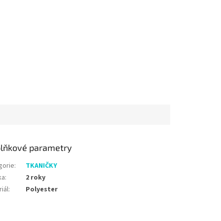
lňkové parametry
gorie
:
TKANIČKY
ka
:
2 roky
iál
:
Polyester