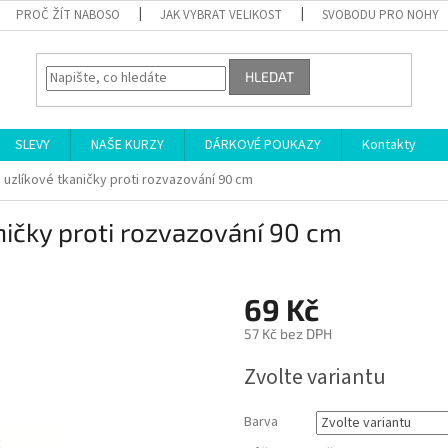
PROČ ŽÍT NABOSO
JAK VYBRAT VELIKOST
SVOBODU PRO NOHY
HLEDAT
SLEVY
NAŠE KURZY
DÁRKOVÉ POUKAZY
Kontakty
uzlíkové tkaničky proti rozvazování 90 cm
ičky proti rozvazování 90 cm
69 Kč
57 Kč bez DPH
Měrná
Zvolte variantu
cena:
Barva