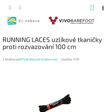
Přejít
NÁKUP
na
obsah
KOŠÍK
RUNNING LACES uzlíkové tkaničky
proti rozvazování 100 cm
Průměrné
1 hodnocení
Podrobnosti hodnocení
Značka:
VTR
hodnocení
produktu
je
5,0
z
5
hvězdiček.