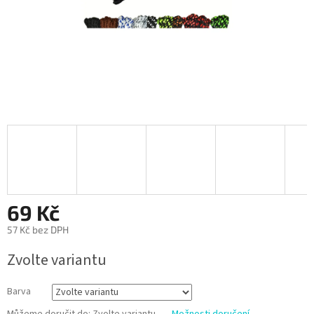
69 Kč
57 Kč bez DPH
Měrná
Zvolte variantu
cena:
Barva
Můžeme doručit do:
Zvolte variantu
Možnosti doručení