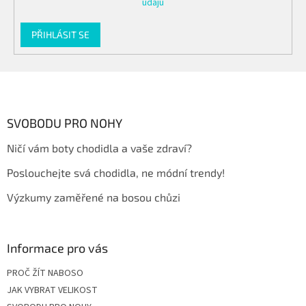
údajů
PŘIHLÁSIT SE
Z
á
p
a
SVOBODU PRO NOHY
t
Ničí vám boty chodidla a vaše zdraví?
í
Poslouchejte svá chodidla, ne módní trendy!
Výzkumy zaměřené na bosou chůzi
Informace pro vás
PROČ ŽÍT NABOSO
JAK VYBRAT VELIKOST