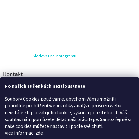
Sledovat na Instagramu
Kontakt
Po našich sušenkách neztloustnete
info
@
zijnaboso.cz
+420 608 881 484
Soubory Cookies používáme, abychom Vám umožnili
Vivobarefoot Hradec Králové
pohodlné prohlížení webu a díky analýze provozu webu
neustále zlepšovali jeho funkce, výkon a použitelnost. Váš
vivobarefoot_hk
souhlas nám pomůžete dělat naši práci lépe. Samozřejmě si
naše cookies můžete nastavit i podle své chuti.
Více informací
zde
.