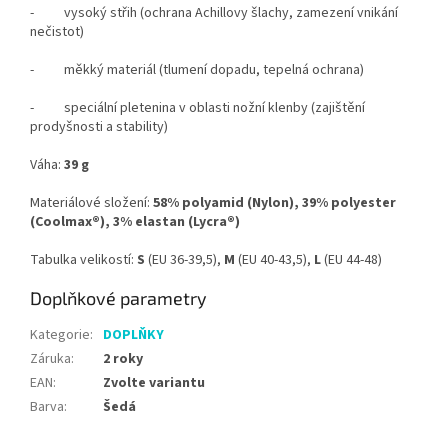
- vysoký střih (ochrana Achillovy šlachy, zamezení vnikání
nečistot)
- měkký materiál (tlumení dopadu, tepelná ochrana)
- speciální pletenina v oblasti nožní klenby (zajištění
prodyšnosti a stability)
Váha:
39 g
Materiálové složení:
58% polyamid (Nylon), 39% polyester
(Coolmax®), 3% elastan (Lycra®)
Tabulka velikostí:
S
(EU 36-39,5),
M
(EU 40-43,5),
L
(EU 44-48)
Doplňkové parametry
Kategorie
:
DOPLŇKY
Záruka
:
2 roky
EAN
:
Zvolte variantu
Barva
:
Šedá