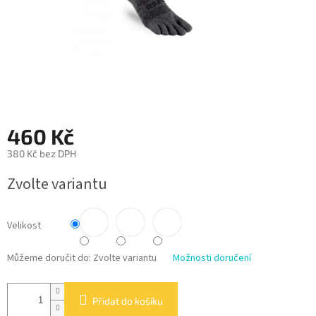
460 Kč
380 Kč bez DPH
Měrná
Zvolte variantu
cena:
Velikost
Můžeme doručit do:
Zvolte variantu
Možnosti doručení
Přidat do košíku