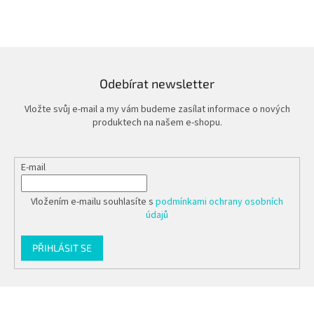
Odebírat newsletter
Vložte svůj e-mail a my vám budeme zasílat informace o nových
produktech na našem e-shopu.
E-mail
Vložením e-mailu souhlasíte s
podmínkami ochrany osobních
údajů
PŘIHLÁSIT SE
Z
á