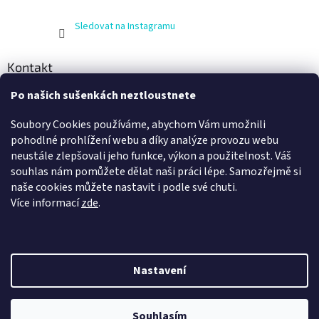
Sledovat na Instagramu
Kontakt
Po našich sušenkách neztloustnete
info
@
zijnaboso.cz
+420 608 881 484
Soubory Cookies používáme, abychom Vám umožnili
Vivobarefoot Hradec Králové
pohodlné prohlížení webu a díky analýze provozu webu
neustále zlepšovali jeho funkce, výkon a použitelnost. Váš
vivobarefoot_hk
souhlas nám pomůžete dělat naši práci lépe. Samozřejmě si
naše cookies můžete nastavit i podle své chuti.
Více informací
zde
.
Nastavení
Vytvořil Shoptet
Nechte se odměnit za váš nákup. Věrní zákazníci jsou pro nás to
nejcennější, a proto odměňujeme registrované zákazníky, kteří se k
Souhlasím
Copyright 2026
Žij naboso
. Všechna práva vyhrazena.