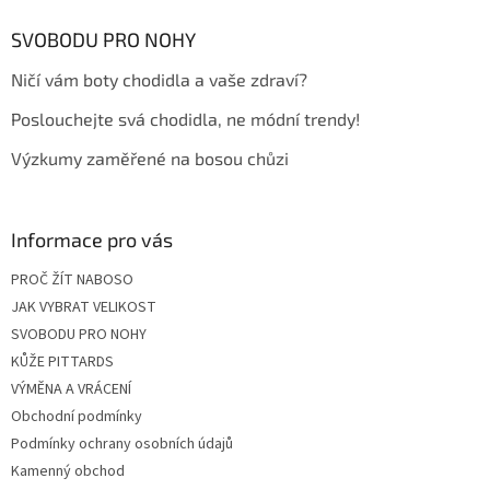
p
a
SVOBODU PRO NOHY
t
Ničí vám boty chodidla a vaše zdraví?
í
Poslouchejte svá chodidla, ne módní trendy!
Výzkumy zaměřené na bosou chůzi
Informace pro vás
PROČ ŽÍT NABOSO
JAK VYBRAT VELIKOST
SVOBODU PRO NOHY
KŮŽE PITTARDS
VÝMĚNA A VRÁCENÍ
Obchodní podmínky
Podmínky ochrany osobních údajů
Kamenný obchod