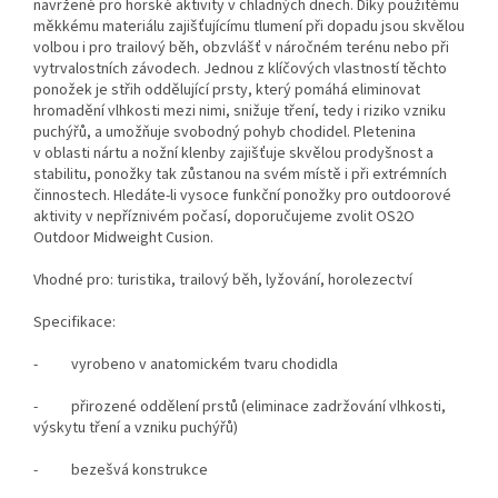
navržené pro horské aktivity v chladných dnech. Díky použitému
měkkému materiálu zajišťujícímu tlumení při dopadu jsou skvělou
volbou i pro trailový běh, obzvlášť v náročném terénu nebo při
vytrvalostních závodech. Jednou z klíčových vlastností těchto
ponožek je střih oddělující prsty, který pomáhá eliminovat
hromadění vlhkosti mezi nimi, snižuje tření, tedy i riziko vzniku
puchýřů, a umožňuje svobodný pohyb chodidel. Pletenina
v oblasti nártu a nožní klenby zajišťuje skvělou prodyšnost a
stabilitu, ponožky tak zůstanou na svém místě i při extrémních
činnostech. Hledáte-li vysoce funkční ponožky pro outdoorové
aktivity v nepříznivém počasí, doporučujeme zvolit OS2O
Outdoor Midweight Cusion.
Vhodné pro:
turistika, trailový běh, lyžování, horolezectví
Specifikace:
- vyrobeno v anatomickém tvaru chodidla
- přirozené oddělení prstů (eliminace zadržování vlhkosti,
výskytu tření a vzniku puchýřů)
- bezešvá konstrukce