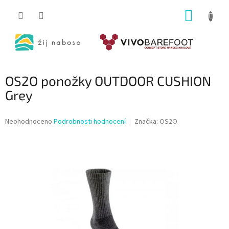
Přejít
NÁKUP
na
obsah
KOŠÍK
OS2O ponožky OUTDOOR CUSHION
Grey
Průměrné
Neohodnoceno
Podrobnosti hodnocení
Značka:
OS2O
hodnocení
produktu
je
0,0
z
5
hvězdiček.