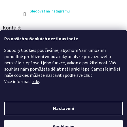
Sledovat na Instagramu
Kontakt
Po našich sušenkách neztloustnete
info
@
zijnaboso.cz
+420 608 881 484
Soubory Cookies používáme, abychom Vám umožnili
Vivobarefoot Hradec Králové
pohodlné prohlížení webu a díky analýze provozu webu
neustále zlepšovali jeho funkce, výkon a použitelnost. Váš
vivobarefoot_hk
souhlas nám pomůžete dělat naši práci lépe. Samozřejmě si
naše cookies můžete nastavit i podle své chuti.
Více informací
zde
.
Nastavení
Vytvořil Shoptet
Nechte se odměnit za váš nákup. Věrní zákazníci jsou pro nás to
nejcennější, a proto odměňujeme registrované zákazníky, kteří se k
Souhlasím
Copyright 2026
Žij naboso
. Všechna práva vyhrazena.