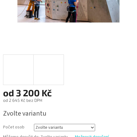
od
3 200 Kč
od
2 645 Kč
bez DPH
Měrná
Zvolte variantu
cena:
Počet osob
Můžeme doručit do:
Zvolte variantu
Možnosti doručení