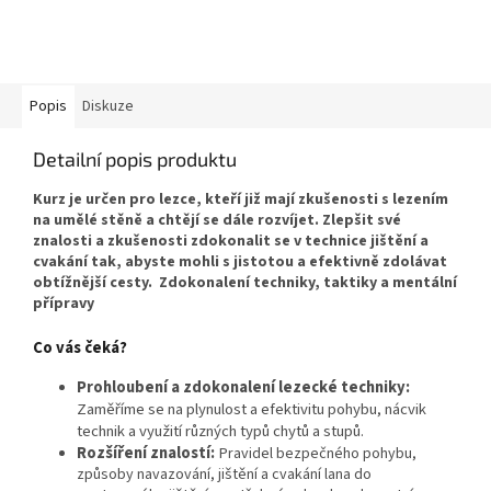
Popis
Diskuze
Detailní popis produktu
Kurz je určen pro lezce, kteří již mají zkušenosti s lezením
na umělé stěně a chtějí se dále rozvíjet. Zlepšit své
znalosti a zkušenosti zdokonalit se v technice jištění a
cvakání tak, abyste mohli s jistotou a efektivně zdolávat
obtížnější cesty. Z
dokonalení techniky, taktiky a mentální
přípravy
Co vás čeká?
Prohloubení a zdokonalení lezecké techniky:
Zaměříme se na plynulost a efektivitu pohybu, nácvik
technik a využití různých typů chytů a stupů.
Rozšíření znalostí:
P
ravidel bezpečného pohybu,
způsoby navazování, jištění a cvakání lana do