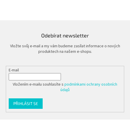
Odebírat newsletter
Vložte svůj e-mail a my vám budeme zasílat informace o nových
produktech na našem e-shopu.
E-mail
Vložením e-mailu souhlasíte s
podmínkami ochrany osobních
údajů
PŘIHLÁSIT SE
Z
á