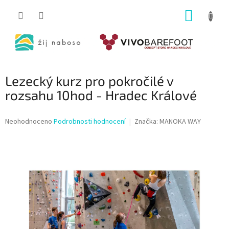
Přejít
NÁKUP
na
obsah
KOŠÍK
Lezecký kurz pro pokročilé v
rozsahu 10hod - Hradec Králové
Průměrné
Neohodnoceno
Podrobnosti hodnocení
Značka:
MANOKA WAY
hodnocení
produktu
je
0,0
z
5
hvězdiček.