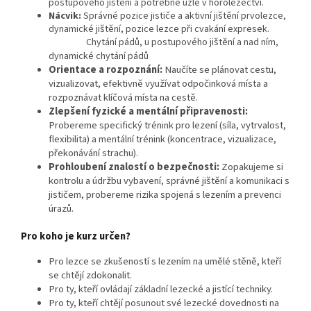
postupového jištění a potřebné uzle v horolezectví.
Nácvik:
Správné pozice jističe a aktivní jištění prvolezce,
dynamické jištění, pozice lezce při cvakání expresek.
Chytání pádů, u postupového jištění a nad ním,
dynamické chytání pádů
Orientace a rozpoznání:
Naučíte se plánovat cestu,
vizualizovat, efektivně využívat odpočinková místa a
rozpoznávat klíčová místa na cestě.
Zlepšení fyzické a mentální připravenosti:
Probereme specifický trénink pro lezení (síla, vytrvalost,
flexibilita) a mentální trénink (koncentrace, vizualizace,
překonávání strachu).
Prohloubení znalostí o bezpečnosti:
Zopakujeme si
kontrolu a údržbu vybavení, správné jištění a komunikaci s
jističem, probereme rizika spojená s lezením a prevenci
úrazů.
Pro koho je kurz určen?
Pro lezce se
zkušeností s lezením na umělé stěně, kteří
se chtějí zdokonalit.
Pro ty, kteří ovládají základní lezecké a jistící techniky.
Pro ty, kteří chtějí posunout své lezecké dovednosti na