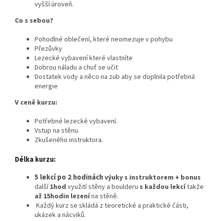
vyšší úroveň.
Co s sebou?
Pohodlné oblečení, které neomezuje v pohybu
Přezůvky
Lezecké vybavení které vlastníte
Dobrou náladu a chuť se učit
Dostatek vody a něco na zub aby se doplnila potřebná
energie
V ceně kurzu:
Potřebné lezecké vybavení.
Vstup na stěnu.
Zkušeného instruktora.
Délka kurzu:
5 lekcí po 2 hodinách
výuky s instruktorem
+ bonus
další
1hod
využití stěny a boulderu
s každou lekcí
takže
až 15hodin lezení
na stěně.
Každý kurz se skládá z teoretické a praktické části,
ukázek a nácviků.