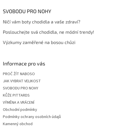
p
a
SVOBODU PRO NOHY
t
Ničí vám boty chodidla a vaše zdraví?
í
Poslouchejte svá chodidla, ne módní trendy!
Výzkumy zaměřené na bosou chůzi
Informace pro vás
PROČ ŽÍT NABOSO
JAK VYBRAT VELIKOST
SVOBODU PRO NOHY
KŮŽE PITTARDS
VÝMĚNA A VRÁCENÍ
Obchodní podmínky
Podmínky ochrany osobních údajů
Kamenný obchod