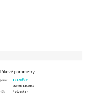
lňkové parametry
gorie
:
TKANIČKY
8594031455059
iál
:
Polyester