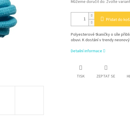
Můžeme doručit do:
Zvolte varian
Přidat do koš
Polyesterové tkaničky o síle přib
obuvi. K dostání v trendy neonový
Detailní informace
TISK
ZEPTAT SE
H