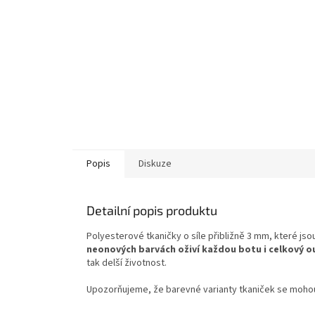
Popis
Diskuze
Detailní popis produktu
Polyesterové tkaničky o síle přibližně 3 mm, které js
neonových barvách oživí každou botu i celkový ou
tak delší životnost.
Upozorňujeme, že barevné varianty tkaniček se mohou m