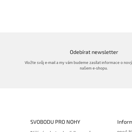
Odebírat newsletter
Vložte svůj e-mail a my vám budeme zasílat informace o nov
našem e-shopu.
Z
á
p
a
t
SVOBODU PRO NOHY
Infor
í