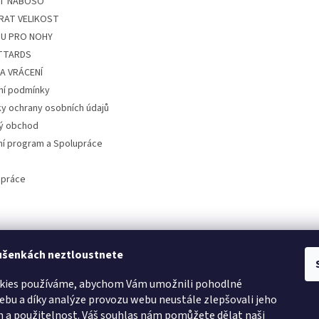
ÍT NABOSO
RAT VELIKOST
U PRO NOHY
ITTARDS
A VRÁCENÍ
í podmínky
y ochrany osobních údajů
ý obchod
ní program a Spolupráce
 práce
ušenkách neztloustnete
kies používáme, abychom Vám umožnili pohodlné
ebu a díky analýze provozu webu neustále zlepšovali jeho
n a použitelnost. Váš souhlas nám pomůžete dělat naši