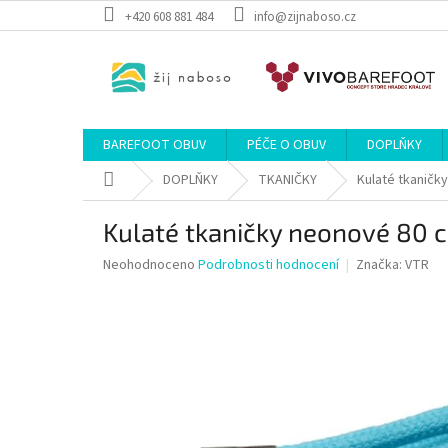
Přejít
+420 608 881 484
info@zijnaboso.cz
na
obsah
BAREFOOT OBUV
PÉČE O OBUV
DOPLŇKY
Domů
DOPLŇKY
TKANIČKY
Kulaté tkaničk
Kulaté tkaničky neonové 80 
Průměrné
Neohodnoceno
Podrobnosti hodnocení
Značka:
VTR
hodnocení
produktu
je
0,0
z
5
hvězdiček.