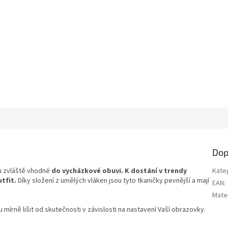
Dop
ou zvláště vhodné
do vycházkové obuvi. K dostání v trendy
Kate
tfit.
Díky složení z umělých vláken jsou tyto tkaničky pevnější a mají
EAN
:
Mater
írně lišit od skutečnosti v závislosti na nastavení Vaší obrazovky.