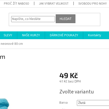
PROČ ŽÍT NABOSO
JAK VYBRAT VELIKOST
SVOBODU PRO NOHY
HLEDAT
SLEVY
NAŠE KURZY
DÁRKOVÉ POUKAZY
Kontakty
y neonové 80 cm
cm
49 Kč
41 Kč bez DPH
Měrná
Zvolte variantu
cena:
Barva