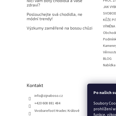
Ničí vám boty chodidla a vaše
PROČ Ž
zdraví?
JAK VYB
SVOBOD
Poslouchejte svá chodidla, ne
módní trendy!
KŮŽE P
VÝMĚNA 
Výzkumy zaměřené na bosou chůzi
Obchodn
Podmínk
Kamenn
Věrnost
BLOG
Nabídka
Kontakt
Po našich s
info
@
zijnaboso.cz
Soubory Coo
+420 608 881 484
prohlížení w
Vivobarefoot Hradec Králové
funkce, výko