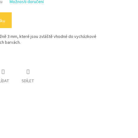
tu
Možnosti doručení
íku
ližně 3 mm, které jsou zvláště vhodné do vycházkové
ch barvách.
LÍDAT
SDÍLET