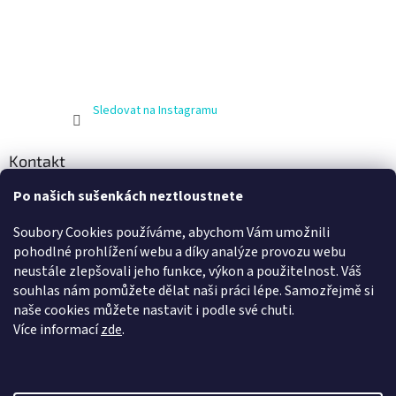
Sledovat na Instagramu
Kontakt
Po našich sušenkách neztloustnete
info
@
zijnaboso.cz
+420 608 881 484
Soubory Cookies používáme, abychom Vám umožnili
Vivobarefoot Hradec Králové
pohodlné prohlížení webu a díky analýze provozu webu
neustále zlepšovali jeho funkce, výkon a použitelnost. Váš
vivobarefoot_hk
souhlas nám pomůžete dělat naši práci lépe. Samozřejmě si
naše cookies můžete nastavit i podle své chuti.
Více informací
zde
.