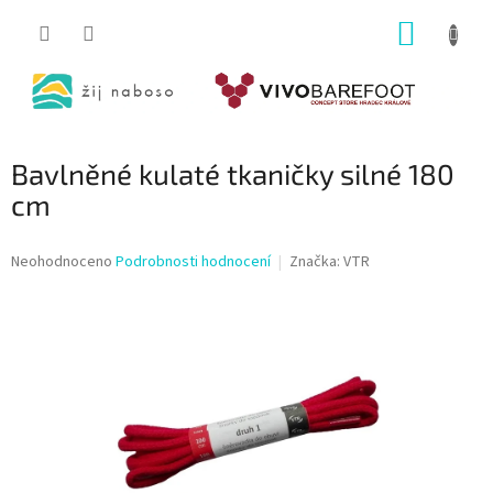
Přejít
NÁKUP
na
obsah
KOŠÍK
Bavlněné kulaté tkaničky silné 180
cm
Průměrné
Neohodnoceno
Podrobnosti hodnocení
Značka:
VTR
hodnocení
produktu
je
0,0
z
5
hvězdiček.