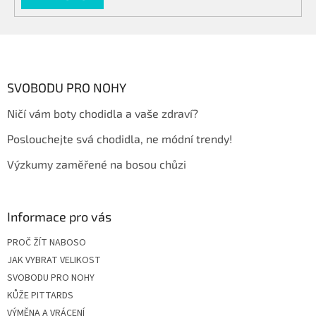
Z
á
p
a
SVOBODU PRO NOHY
t
Ničí vám boty chodidla a vaše zdraví?
í
Poslouchejte svá chodidla, ne módní trendy!
Výzkumy zaměřené na bosou chůzi
Informace pro vás
PROČ ŽÍT NABOSO
JAK VYBRAT VELIKOST
SVOBODU PRO NOHY
KŮŽE PITTARDS
VÝMĚNA A VRÁCENÍ